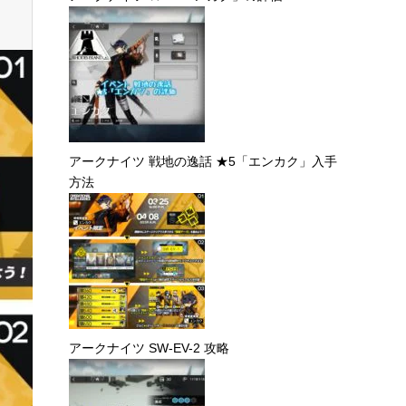
アークナイツ 戦地の逸話 ★5「エンカク」入手
方法
アークナイツ SW-EV-2 攻略