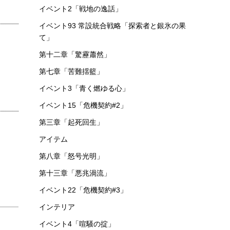
イベント2「戦地の逸話」
イベント93 常設統合戦略「探索者と銀氷の果
て」
第十二章「驚靂蕭然」
第七章「苦難揺籃」
イベント3「青く燃ゆる心」
イベント15「危機契約#2」
第三章「起死回生」
アイテム
第八章「怒号光明」
第十三章「悪兆渦流」
イベント22「危機契約#3」
インテリア
イベント4「喧騒の掟」