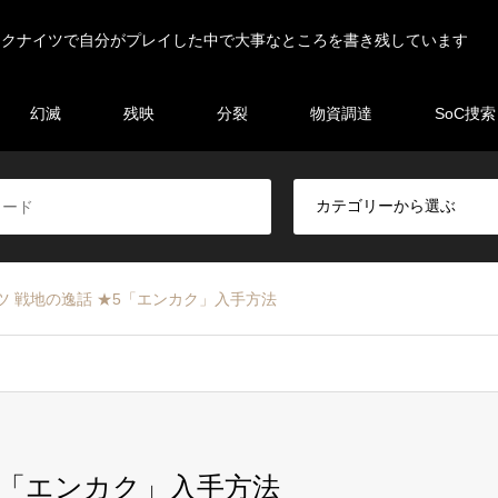
ークナイツで自分がプレイした中で大事なところを書き残しています
幻滅
残映
分裂
物資調達
SoC捜索
ツ 戦地の逸話 ★5「エンカク」入手方法
5「エンカク」入手方法