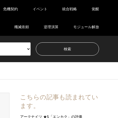
危機契約
イベント
統合戦略
覚醒
殲滅依頼
逆理演算
モジュール解放
こちらの記事も読まれてい
ます。
アークナイツ ★5「エンカク」の評価