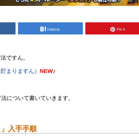
Hatena
Pin it
方法ですん。
に貯まりますん）
NEW♪
方法について書いていきます。
ク」入手手順