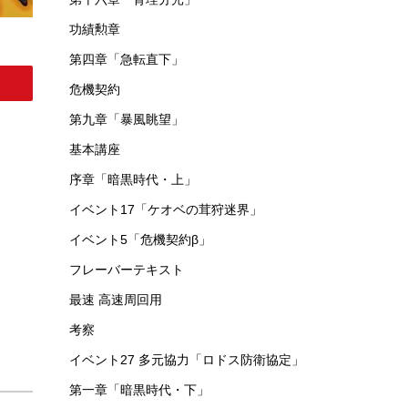
功績勲章
第四章「急転直下」
危機契約
第九章「暴風眺望」
基本講座
序章「暗黒時代・上」
イベント17「ケオベの茸狩迷界」
イベント5「危機契約β」
フレーバーテキスト
最速 高速周回用
考察
イベント27 多元協力「ロドス防衛協定」
第一章「暗黒時代・下」