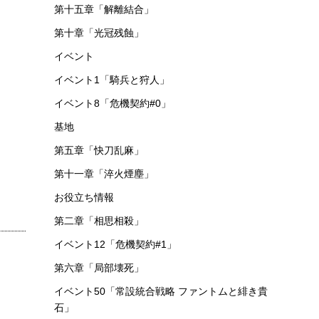
第十五章「解離結合」
第十章「光冠残蝕」
イベント
イベント1「騎兵と狩人」
イベント8「危機契約#0」
基地
第五章「快刀乱麻」
第十一章「淬火煙塵」
お役立ち情報
第二章「相思相殺」
イベント12「危機契約#1」
第六章「局部壊死」
イベント50「常設統合戦略 ファントムと緋き貴
石」