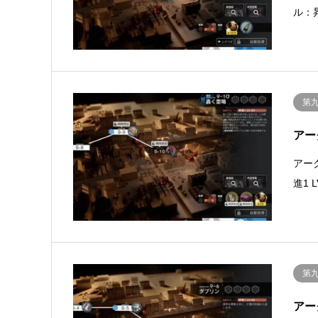
ル：
第
アー
アー
進1
第
アー