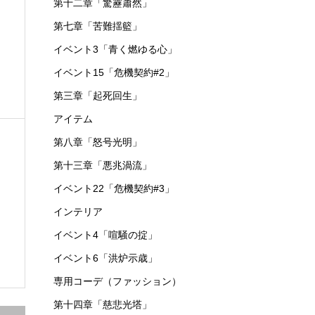
第十二章「驚靂蕭然」
第七章「苦難揺籃」
王
イベント3「青く燃ゆる心」
イベント15「危機契約#2」
第三章「起死回生」
アイテム
第八章「怒号光明」
第十三章「悪兆渦流」
イベント22「危機契約#3」
インテリア
イベント4「喧騒の掟」
イベント6「洪炉示歳」
専用コーデ（ファッション）
第十四章「慈悲光塔」