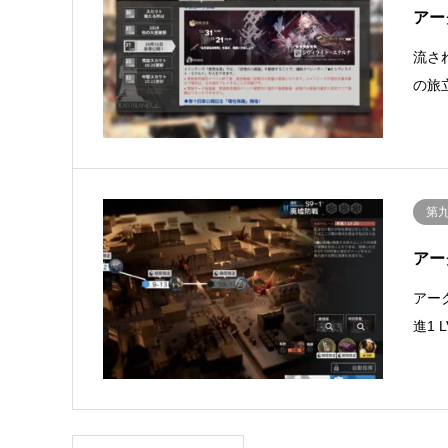
アー
流さ
の旅
第
アー
アー
進1