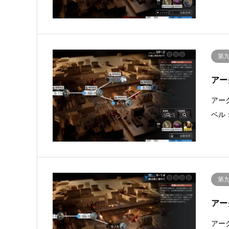
第
アー
アー
ベル
第
アー
アー