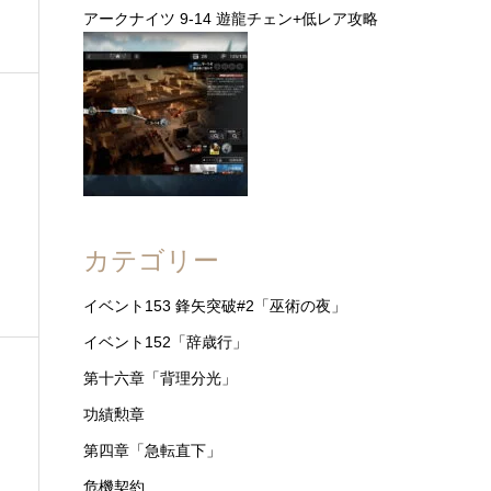
アークナイツ 9-14 遊龍チェン+低レア攻略
カテゴリー
イベント153 鋒矢突破#2「巫術の夜」
イベント152「辞歳行」
第十六章「背理分光」
功績勲章
第四章「急転直下」
危機契約