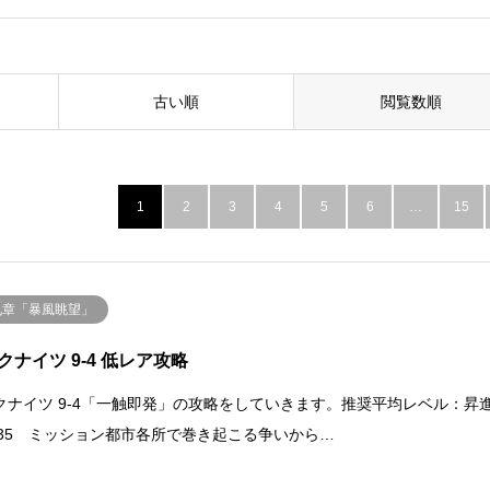
古い順
閲覧数順
1
2
3
4
5
6
…
15
九章「暴風眺望」
クナイツ 9-4 低レア攻略
クナイツ 9-4「一触即発」の攻略をしていきます。推奨平均レベル：昇
LV.35 ミッション都市各所で巻き起こる争いから…