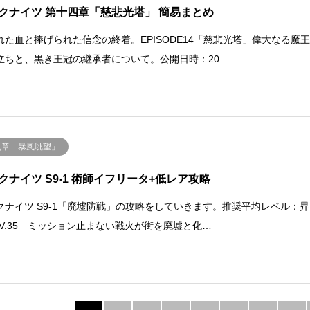
クナイツ 第十四章「慈悲光塔」 簡易まとめ
れた血と捧げられた信念の終着。EPISODE14「慈悲光塔」偉大なる魔
立ちと、黒き王冠の継承者について。公開日時：20…
九章「暴風眺望」
クナイツ S9-1 術師イフリータ+低レア攻略
クナイツ S9-1「廃墟防戦」の攻略をしていきます。推奨平均レベル：昇
 LV.35 ミッション止まない戦火が街を廃墟と化…