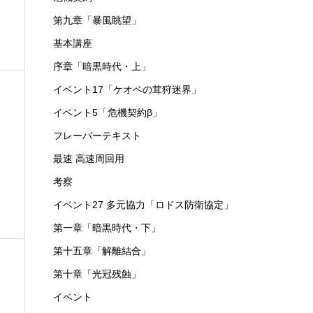
第九章「暴風眺望」
基本講座
序章「暗黒時代・上」
イベント17「ケオベの茸狩迷界」
イベント5「危機契約β」
フレーバーテキスト
最速 高速周回用
考察
イベント27 多元協力「ロドス防衛協定」
第一章「暗黒時代・下」
第十五章「解離結合」
第十章「光冠残蝕」
イベント