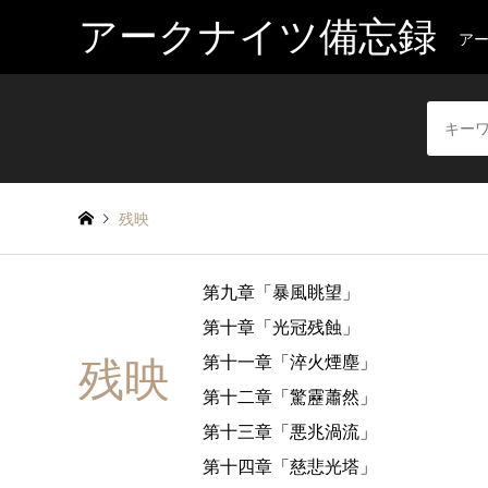
アークナイツ備忘録
ア
残映
第九章「暴風眺望」
第十章「光冠残蝕」
第十一章「淬火煙塵」
残映
第十二章「驚靂蕭然」
第十三章「悪兆渦流」
第十四章「慈悲光塔」