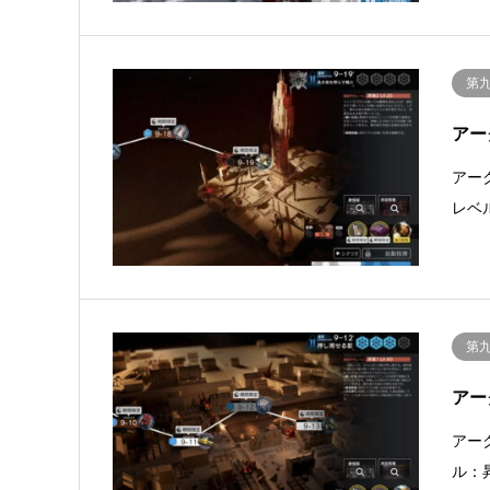
第
アー
アー
レベ
第
アー
アー
ル：