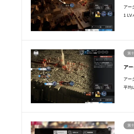
アー
1 
第
アー
アー
平均
第