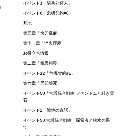
イベント1「騎兵と狩人」
進
イベント8「危機契約#0」
基地
第五章「快刀乱麻」
第十一章「淬火煙塵」
お役立ち情報
第二章「相思相殺」
イベント12「危機契約#1」
第六章「局部壊死」
イベント50「常設統合戦略 ファントムと緋き貴
石」
イベント2「戦地の逸話」
イベント93 常設統合戦略「探索者と銀氷の果
て」