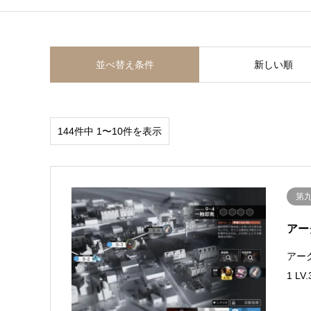
並べ替え条件
新しい順
144件中 1〜10件を表示
第
アー
アー
1 