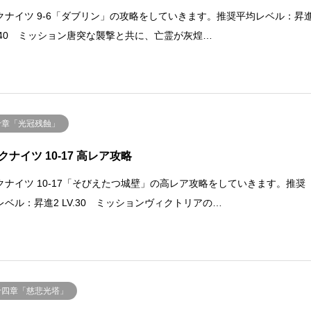
クナイツ 9-6「ダブリン」の攻略をしていきます。推奨平均レベル：昇
LV.40 ミッション唐突な襲撃と共に、亡霊が灰煌…
十章「光冠残蝕」
クナイツ 10-17 高レア攻略
クナイツ 10-17「そびえたつ城壁」の高レア攻略をしていきます。推奨
レベル：昇進2 LV.30 ミッションヴィクトリアの…
十四章「慈悲光塔」