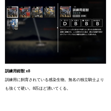
訓練用鉗獣 x8
訓練用に飼育されている感染生物。無名の独立騎士より
も強くて硬い。8匹ほど湧いてくる。