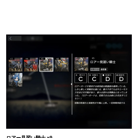
ロアー見習い騎士 x9