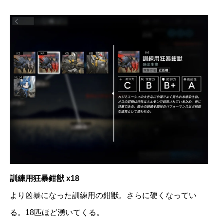
訓練用狂暴鉗獣 x18
より凶暴になった訓練用の鉗獣。さらに硬くなってい
る。18匹ほど湧いてくる。