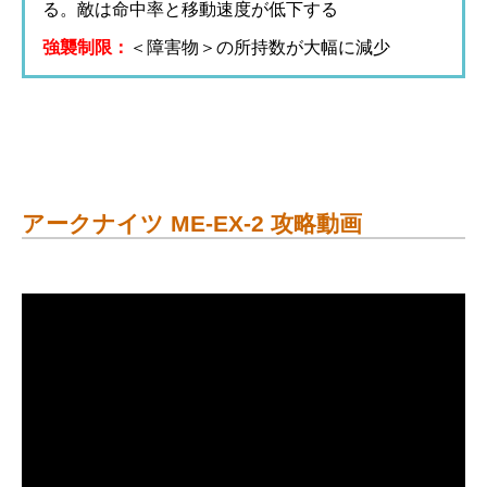
る。敵は命中率と移動速度が低下する
強襲制限：
＜障害物＞の所持数が大幅に減少
アークナイツ ME-EX-2 攻略動画