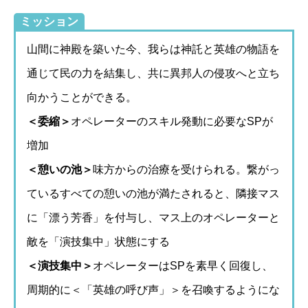
ミッション
山間に神殿を築いた今、我らは神託と英雄の物語を
通じて民の力を結集し、共に異邦人の侵攻へと立ち
向かうことができる。
＜委縮＞
オペレーターのスキル発動に必要なSPが
増加
＜憩いの池＞
味方からの治療を受けられる。繋がっ
ているすべての憩いの池が満たされると、隣接マス
に「漂う芳香」を付与し、マス上のオペレーターと
敵を「演技集中」状態にする
＜演技集中＞
オペレーターはSPを素早く回復し、
周期的に＜「英雄の呼び声」＞を召喚するようにな