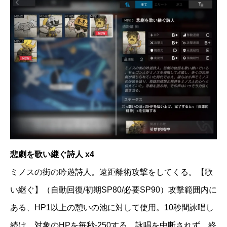
悲劇を歌い継ぐ詩人 x4
ミノスの街の吟遊詩人。遠距離術攻撃をしてくる。【歌
い継ぐ】（自動回復/初期SP80/必要SP90）攻撃範囲内に
ある、HP1以上の憩いの池に対して使用。10秒間詠唱し
続け、対象のHPを毎秒-250する。詠唱を中断されず、終