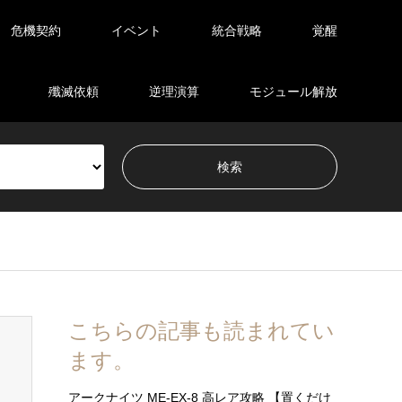
危機契約
イベント
統合戦略
覚醒
殲滅依頼
逆理演算
モジュール解放
こちらの記事も読まれてい
ます。
アークナイツ ME-EX-8 高レア攻略 【置くだけ