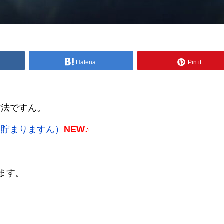
Hatena
Pin it
方法ですん。
に貯まりますん）
NEW♪
きます。