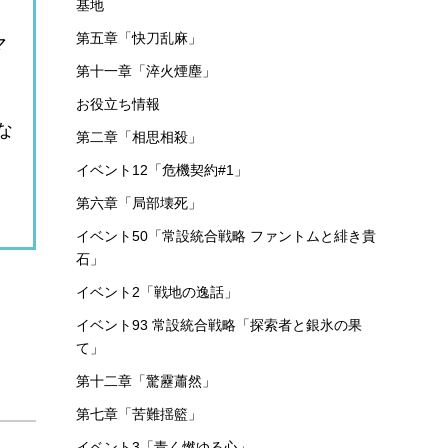
基地
第五章「快刀乱麻」
マ
第十一章「淬火煙塵」
お役立ち情報
な
第二章「相思相殺」
イベント12「危機契約#1」
第六章「局部壊死」
イベント50「常設統合戦略 ファントムと緋き貴
石」
イベント2「戦地の逸話」
イベント93 常設統合戦略「探索者と銀氷の果
て」
第十二章「驚靂蕭然」
第七章「苦難揺籃」
イベント3「青く燃ゆる心」