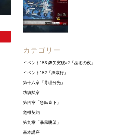
カテゴリー
イベント153 鋒矢突破#2「巫術の夜」
イベント152「辞歳行」
第十六章「背理分光」
功績勲章
第四章「急転直下」
危機契約
第九章「暴風眺望」
基本講座