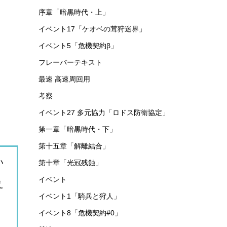
序章「暗黒時代・上」
イベント17「ケオベの茸狩迷界」
イベント5「危機契約β」
フレーバーテキスト
最速 高速周回用
考察
イベント27 多元協力「ロドス防衛協定」
第一章「暗黒時代・下」
第十五章「解離結合」
い
第十章「光冠残蝕」
イベント
え
イベント1「騎兵と狩人」
イベント8「危機契約#0」