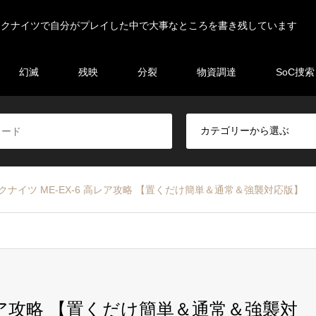
ークナイツで自分がプレイした中で大事なところを書き残しています
幻滅
残映
分裂
物資調達
SoC捜索
クナイツ ME-EX-6 高レア攻略 【置くだけ簡単＆通常＆強襲対応版】
高レア攻略 【置くだけ簡単＆通常＆強襲対