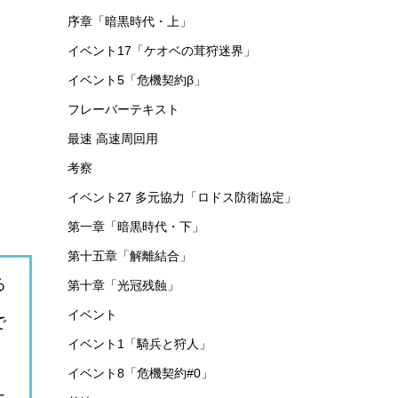
序章「暗黒時代・上」
イベント17「ケオベの茸狩迷界」
イベント5「危機契約β」
フレーバーテキスト
最速 高速周回用
考察
イベント27 多元協力「ロドス防衛協定」
第一章「暗黒時代・下」
第十五章「解離結合」
る
第十章「光冠残蝕」
イベント
で
イベント1「騎兵と狩人」
イベント8「危機契約#0」