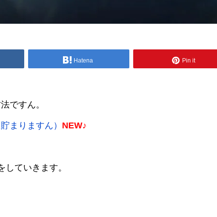
Hatena
Pin it
方法ですん。
に貯まりますん）
NEW♪
略をしていきます。