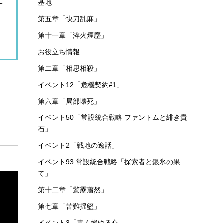
に
基地
第五章「快刀乱麻」
第十一章「淬火煙塵」
お役立ち情報
第二章「相思相殺」
イベント12「危機契約#1」
第六章「局部壊死」
イベント50「常設統合戦略 ファントムと緋き貴
石」
イベント2「戦地の逸話」
イベント93 常設統合戦略「探索者と銀氷の果
て」
第十二章「驚靂蕭然」
第七章「苦難揺籃」
イベント3「青く燃ゆる心」