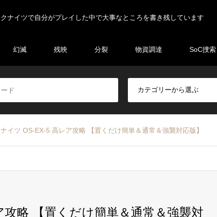
ークナイツで自分がプレイした中で大事なところを書き残しています
幻滅
残映
分裂
物資調達
SoC捜索
ナイツ OS-EX-5 高レア攻略 【置くだけ簡単＆通常＆強襲対応版】
高レア攻略 【置くだけ簡単＆通常＆強襲対