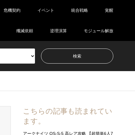
危機契約
イベント
統合戦略
覚醒
殲滅依頼
逆理演算
モジュール解放
こちらの記事も読まれてい
ます。
アークナイツ OS-S-5 高レア攻略 【超簡単6人7