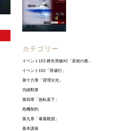
カテゴリー
イベント153 鋒矢突破#2「巫術の夜」
イベント152「辞歳行」
第十六章「背理分光」
功績勲章
第四章「急転直下」
危機契約
第九章「暴風眺望」
基本講座