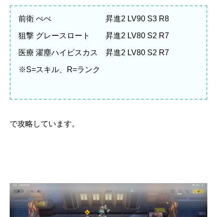
前衛 ぺぺ 昇進2 LV90 S3 R8
狙撃 グレースロート 昇進2 LV80 S2 R7
医療 濯塵ハイビスカス 昇進2 LV80 S2 R7
※S=スキル、R=ランク
で攻略しています。