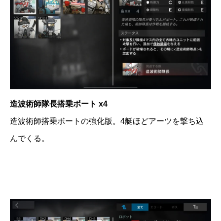
造波術師隊長搭乗ボート x4
造波術師搭乗ボートの強化版。4艇ほどアーツを撃ち込
んでくる。