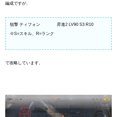
編成ですが、
狙撃 ティフォン 昇進2 LV90 S3 R10
※S=スキル、R=ランク
で攻略しています。