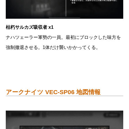
枯朽サルカズ吸収者 x1
ナハツェーラー軍勢の一員。最初にブロックした味方を
強制撤退させる。1体だけ襲いかかってくる。
アークナイツ VEC-SP06 地図情報