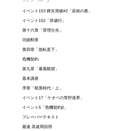
イベント153 鋒矢突破#2「巫術の夜」
イベント152「辞歳行」
第十六章「背理分光」
功績勲章
第四章「急転直下」
危機契約
第九章「暴風眺望」
基本講座
序章「暗黒時代・上」
イベント17「ケオベの茸狩迷界」
イベント5「危機契約β」
フレーバーテキスト
最速 高速周回用