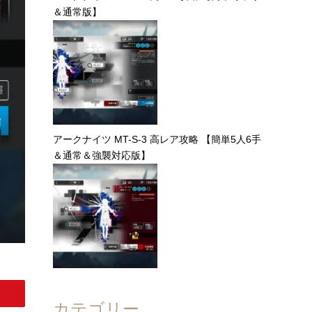
＆通常版】
アークナイツ MT-S-3 高レア攻略 【簡単5人6手
＆通常＆強襲対応版】
カテゴリー