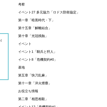
考察
イベント27 多元協力「ロドス防衛協定」
第一章「暗黒時代・下」
第十五章「解離結合」
第十章「光冠残蝕」
が
イベント
イベント1「騎兵と狩人」
イベント8「危機契約#0」
基地
第五章「快刀乱麻」
第十一章「淬火煙塵」
お役立ち情報
第二章「相思相殺」
イベント12「危機契約#1」