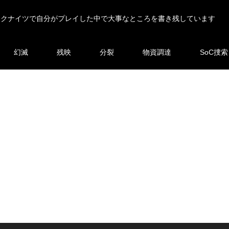
ークナイツで自分がプレイした中で大事なところを書き残しています
幻滅
残映
分裂
物資調達
SoC捜索