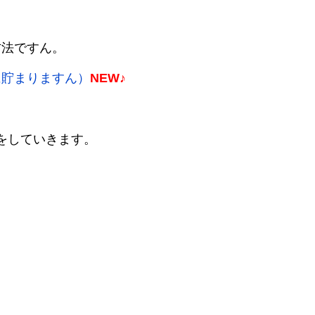
方法ですん。
に貯まりますん）
NEW♪
略をしていきます。