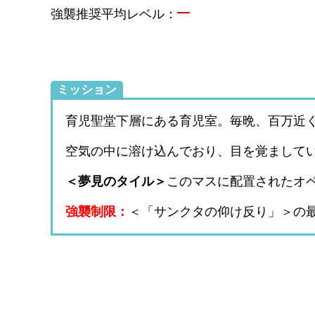
–
強襲推奨平均レベル：
ミッション
育児聖堂下層にある育児室。毎晩、百万近
空気の中に溶け込んでおり、目を覚まして
＜夢見のタイル＞
このマスに配置されたオ
強襲制限：
＜「サンクタの仰け反り」＞の最