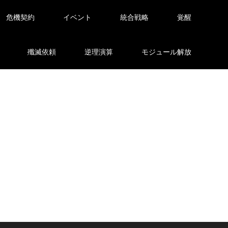
危機契約
イベント
統合戦略
覚醒
殲滅依頼
逆理演算
モジュール解放