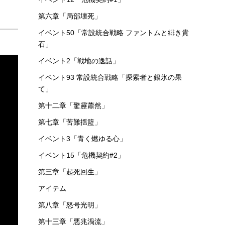
第六章「局部壊死」
イベント50「常設統合戦略 ファントムと緋き貴
石」
イベント2「戦地の逸話」
イベント93 常設統合戦略「探索者と銀氷の果
て」
第十二章「驚靂蕭然」
第七章「苦難揺籃」
イベント3「青く燃ゆる心」
イベント15「危機契約#2」
第三章「起死回生」
アイテム
第八章「怒号光明」
第十三章「悪兆渦流」