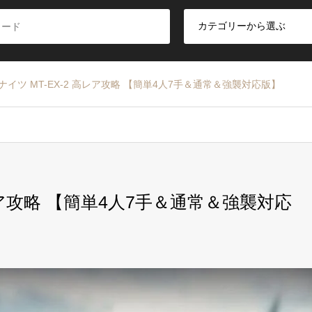
ナイツ MT-EX-2 高レア攻略 【簡単4人7手＆通常＆強襲対応版】
レア攻略 【簡単4人7手＆通常＆強襲対応