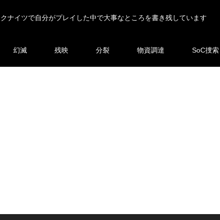
ークナイツで自分がプレイした中で大事なところを書き残しています
幻滅
残映
分裂
物資調達
SoC捜索