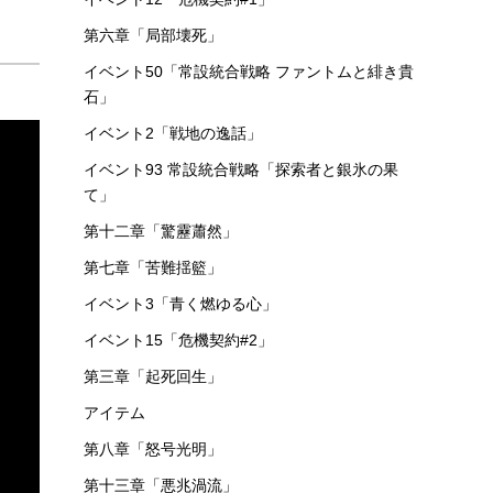
第六章「局部壊死」
イベント50「常設統合戦略 ファントムと緋き貴
石」
イベント2「戦地の逸話」
イベント93 常設統合戦略「探索者と銀氷の果
て」
第十二章「驚靂蕭然」
第七章「苦難揺籃」
イベント3「青く燃ゆる心」
イベント15「危機契約#2」
第三章「起死回生」
アイテム
第八章「怒号光明」
第十三章「悪兆渦流」