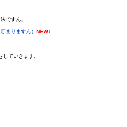
方法ですん。
に貯まりますん）
NEW♪
略をしていきます。