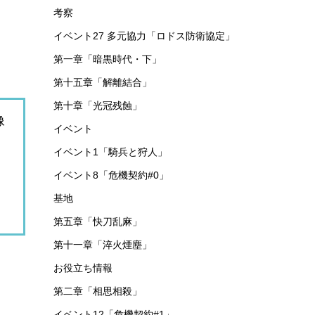
考察
イベント27 多元協力「ロドス防衛協定」
第一章「暗黒時代・下」
第十五章「解離結合」
第十章「光冠残蝕」
像
イベント
イベント1「騎兵と狩人」
イベント8「危機契約#0」
基地
第五章「快刀乱麻」
第十一章「淬火煙塵」
お役立ち情報
第二章「相思相殺」
イベント12「危機契約#1」