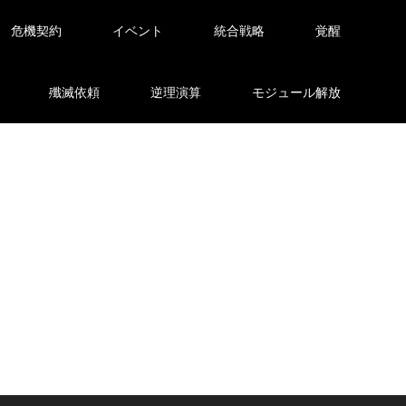
危機契約
イベント
統合戦略
覚醒
殲滅依頼
逆理演算
モジュール解放