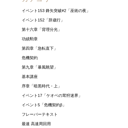
イベント153 鋒矢突破#2「巫術の夜」
イベント152「辞歳行」
第十六章「背理分光」
功績勲章
第四章「急転直下」
危機契約
第九章「暴風眺望」
基本講座
序章「暗黒時代・上」
イベント17「ケオベの茸狩迷界」
イベント5「危機契約β」
フレーバーテキスト
最速 高速周回用