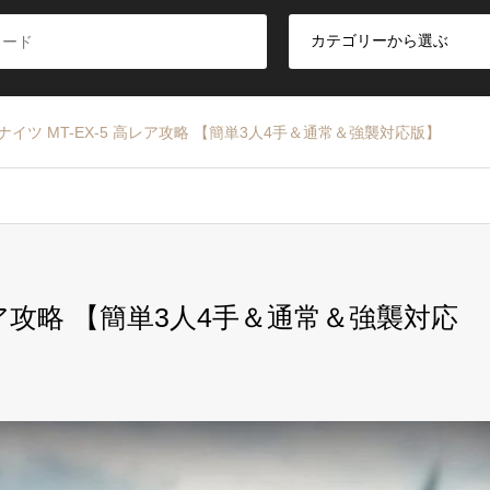
ナイツ MT-EX-5 高レア攻略 【簡単3人4手＆通常＆強襲対応版】
レア攻略 【簡単3人4手＆通常＆強襲対応