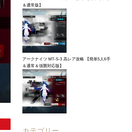
＆通常版】
アークナイツ MT-S-3 高レア攻略 【簡単5人6手
＆通常＆強襲対応版】
カテゴリー