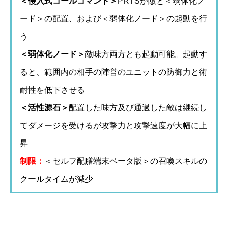
＜侵入式コールコマンド＞
PRTSが敵と＜弱体化ノ
ード＞の配置、および＜弱体化ノード＞の起動を行
う
＜弱体化ノード＞
敵味方両方とも起動可能。起動す
ると、範囲内の相手の陣営のユニットの防御力と術
耐性を低下させる
＜活性源石＞
配置した味方及び通過した敵は継続し
てダメージを受けるが攻撃力と攻撃速度が大幅に上
昇
制限：
＜セルフ配膳端末ベータ版＞の召喚スキルの
クールタイムが減少