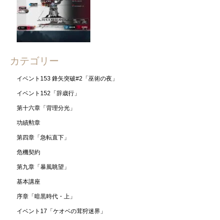
カテゴリー
イベント153 鋒矢突破#2「巫術の夜」
イベント152「辞歳行」
第十六章「背理分光」
功績勲章
第四章「急転直下」
危機契約
第九章「暴風眺望」
基本講座
序章「暗黒時代・上」
イベント17「ケオベの茸狩迷界」