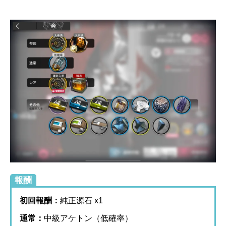
報酬
初回報酬：
純正源石 x1
通常：
中級アケトン（低確率）