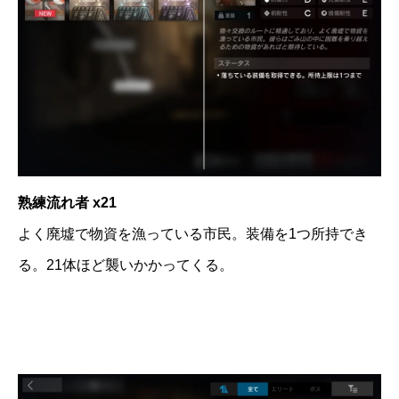
熟練流れ者 x21
よく廃墟で物資を漁っている市民。装備を1つ所持でき
る。21体ほど襲いかかってくる。