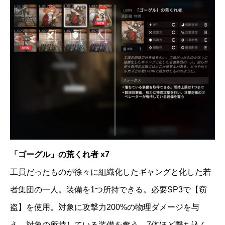
「ゴーグル」の荒くれ者 x7
工員だったものが徐々に組織化したギャングと化した若
者集団の一人。装備を1つ所持できる。必要SP3で【窃
盗】を使用。対象に攻撃力200%の物理ダメージを与
え、対象の所持している装備を奪う。7体ほど撃ち込ん