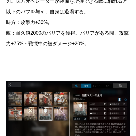
刃。味方オペレーターか装備を所持できる敵に触れると
以下のバフを与え、自身は退場する。
味方：攻撃力+30%。
敵：耐久値2000のバリアを獲得。バリアがある間、攻撃
力+75%・戦慄中の被ダメージ+20%。