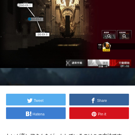
Tweet
Share
Hatena
Pin it