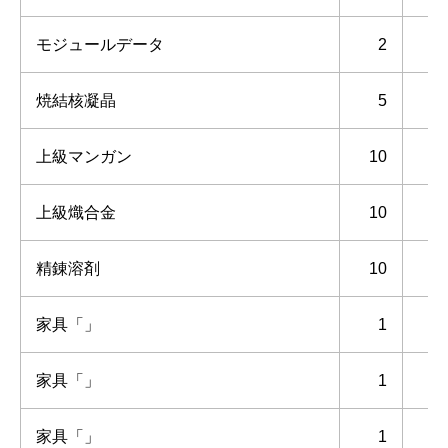
モジュールデータ
2
焼結核凝晶
5
上級マンガン
10
上級熾合金
10
精錬溶剤
10
家具「」
1
家具「」
1
家具「」
1