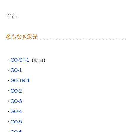
です。
名もなき栄光
・
GO-ST-1
（動画）
・
GO-1
・
GO-TR-1
・
GO-2
・
GO-3
・
GO-4
・
GO-5