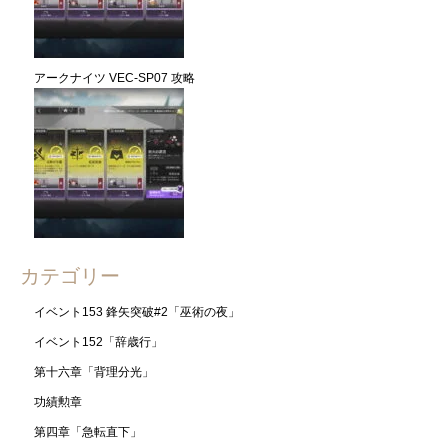
アークナイツ VEC-SP07 攻略
カテゴリー
イベント153 鋒矢突破#2「巫術の夜」
イベント152「辞歳行」
第十六章「背理分光」
功績勲章
第四章「急転直下」