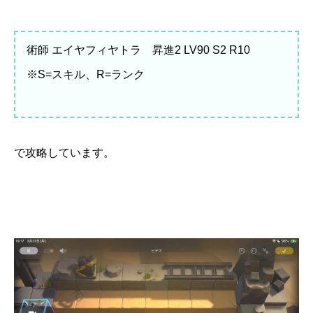
術師 エイヤフィヤトラ 昇進2 LV90 S2 R10
※S=スキル、R=ランク
で攻略しています。