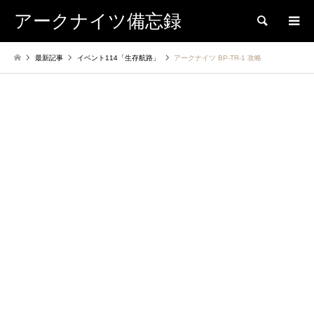
アークナイツ備忘録
検索
最新記事
イベント114「生存航路」
アークナイツ BP-TR-1 攻略