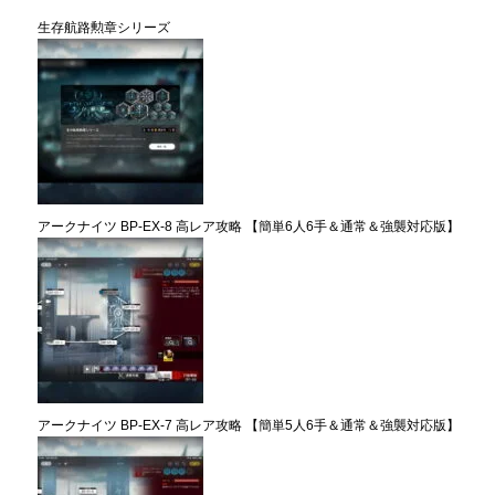
生存航路勲章シリーズ
アークナイツ BP-EX-8 高レア攻略 【簡単6人6手＆通常＆強襲対応版】
アークナイツ BP-EX-7 高レア攻略 【簡単5人6手＆通常＆強襲対応版】