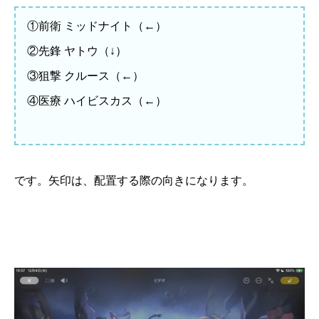
①前衛 ミッドナイト（←）
②先鋒 ヤトウ（↓）
③狙撃 クルース（←）
④医療 ハイビスカス（←）
です。矢印は、配置する際の向きになります。