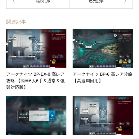
関連記事
アークナイツ BP-EX-8 高レア
アークナイツ BP-6 高レア攻略
攻略 【簡単6人6手＆通常＆強
【高速周回用】
襲対応版】