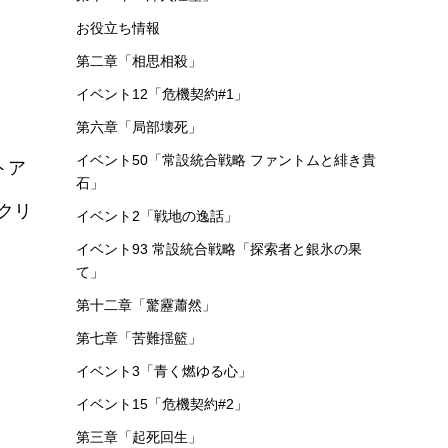
お役立ち情報
第二章「相思相殺」
イベント12「危機契約#1」
第六章「局部壊死」
イベント50「常設統合戦略 ファントムと緋き貴
トア
石」
クリ
イベント2「戦地の逸話」
イベント93 常設統合戦略「探索者と銀氷の果
て」
第十二章「驚靂蕭然」
第七章「苦難揺籃」
イベント3「青く燃ゆる心」
イベント15「危機契約#2」
第三章「起死回生」