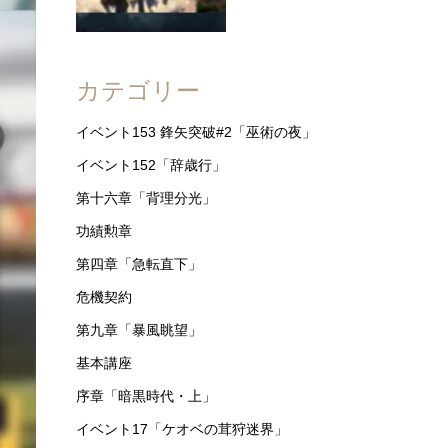
カテゴリー
イベント153 鋒矢突破#2「巫術の夜」
イベント152「辞歳行」
第十六章「背理分光」
功績勲章
第四章「急転直下」
危機契約
第九章「暴風眺望」
基本講座
序章「暗黒時代・上」
イベント17「ケオベの茸狩迷界」