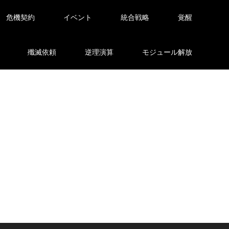
危機契約
イベント
統合戦略
覚醒
殲滅依頼
逆理演算
モジュール解放