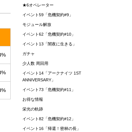
★6オペレーター
イベント59「危機契約#9」
モジュール解放
イベント62「危機契約#10」
イベント13「闇夜に生きる」
ガチャ
3%
少人数 周回用
8%
イベント14「アークナイツ 1ST
ANNIVERSARY」
イベント73「危機契約#11」
8%
お得な情報
栄光の軌跡
イベント82「危機契約#12」
イベント16「帰還！密林の長」