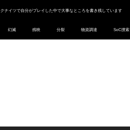
ークナイツで自分がプレイした中で大事なところを書き残しています
幻滅
残映
分裂
物資調達
SoC捜索