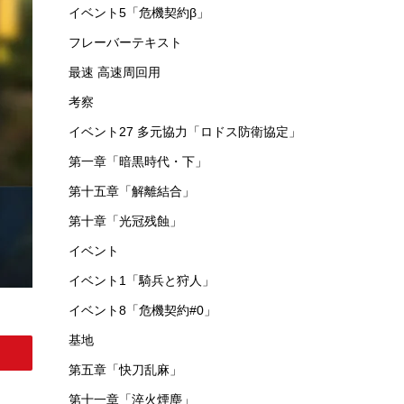
イベント5「危機契約β」
フレーバーテキスト
最速 高速周回用
考察
イベント27 多元協力「ロドス防衛協定」
第一章「暗黒時代・下」
第十五章「解離結合」
第十章「光冠残蝕」
イベント
イベント1「騎兵と狩人」
イベント8「危機契約#0」
基地
第五章「快刀乱麻」
第十一章「淬火煙塵」