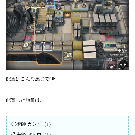
配置はこんな感じでOK。
配置した順番は、
①術師 カシャ（↓）
②先鋒 ヤトウ（↑）