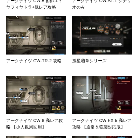
アークナイツ CW-5 術師エイ
アークナイツ CW-ST-1 シナリ
ヤフィヤトラ+低レア攻略
オのみ
アークナイツ CW-TR-2 攻略
孤星勲章シリーズ
アークナイツ CW-8 高レア攻
アークナイツ CW-EX-5 高レア
略 【少人数周回用】
攻略 【通常＆強襲対応版】