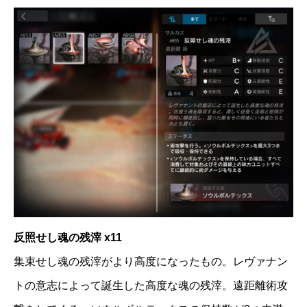
反照せし魂の残滓 x11
集束せし魂の残滓がより高度になったもの。レヴァナン
トの意志によって誕生した高度な魂の残滓。遠距離術攻