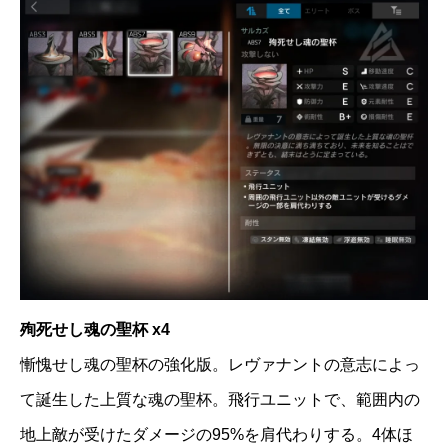
殉死せし魂の聖杯 x4
慚愧せし魂の聖杯の強化版。レヴァナントの意志によっ
て誕生した上質な魂の聖杯。飛行ユニットで、範囲内の
地上敵が受けたダメージの95%を肩代わりする。4体ほ