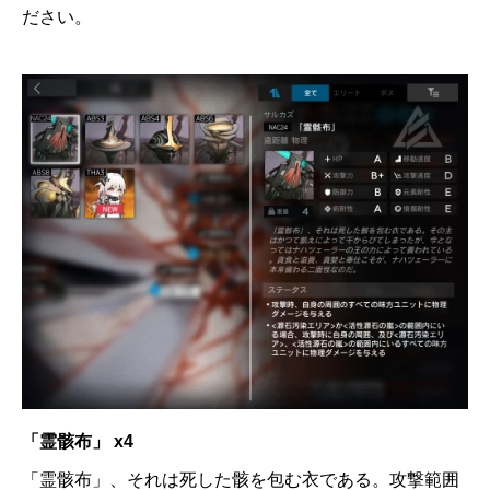
ださい。
「霊骸布」 x4
「霊骸布」、それは死した骸を包む衣である。攻撃範囲