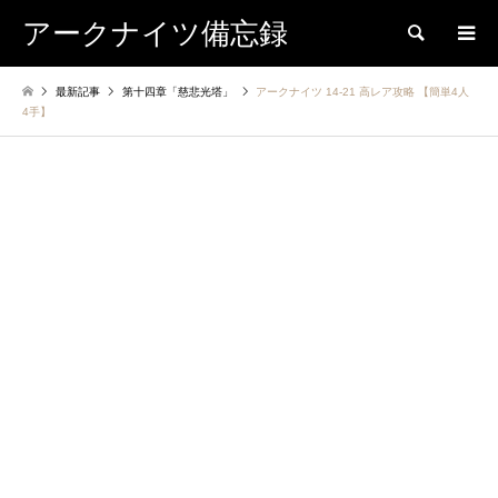
アークナイツ備忘録
検索
最新記事
第十四章「慈悲光塔」
アークナイツ 14-21 高レア攻略 【簡単4人
4手】