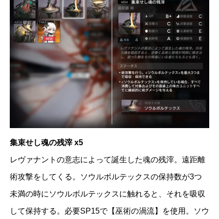
集束せし魂の残滓 x5
レヴァナントの意志によって誕生した魂の残滓。遠距離
術攻撃をしてくる。ソウルボルテックスの保持数が3つ
未満の時にソウルボルテックスに触れると、それを吸収
して保持する。必要SP15で【巫術の渦流】を使用。ソウ