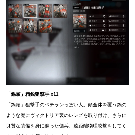
「鍋頭」精鋭狙撃手 x11
「鍋頭」狙撃手のベテランっぽい人。頭全体を覆う鍋の
ような兜にヴィクトリア製のレンズを取り付け、さらに
良質な装備を身に纏った傭兵。遠距離物理攻撃をしてく