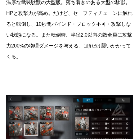
温厚な武装駄獣の大型版。落ち着きのある大型の駄獣。
HPと攻撃力が高め。だけど、セーフティチェーンに触れ
ると転倒し、10秒間バインド・ブロック不可・攻撃しな
い状態になる。また転倒時、半径2.0以内の敵全員に攻撃
力200%の物理ダメージを与える。1頭だけ襲いかかって
くる。