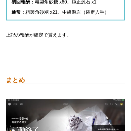
初回報酬：
粗製角砂糖 x60、純正源石 x1
通常：
粗製角砂糖 x21、中級源岩（確定入手）
上記の報酬が確定で貰えます。
まとめ