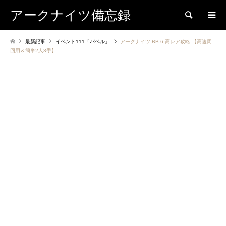
アークナイツ備忘録
検索
最新記事
イベント111「バベル」
アークナイツ BB-6 高レア攻略 【高速周
回用＆簡単2人3手】