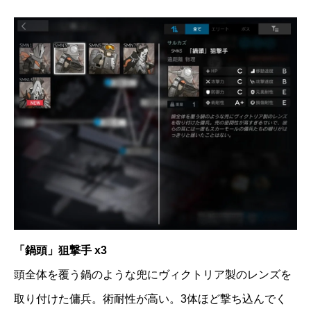
「鍋頭」狙撃手 x3
頭全体を覆う鍋のような兜にヴィクトリア製のレンズを
取り付けた傭兵。術耐性が高い。3体ほど撃ち込んでく