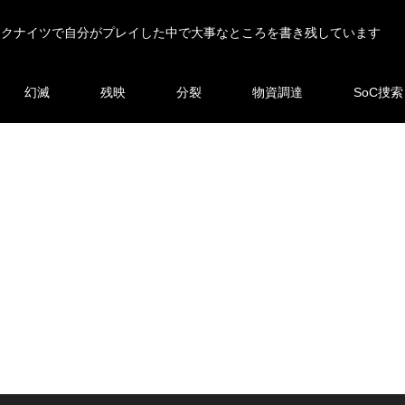
ークナイツで自分がプレイした中で大事なところを書き残しています
幻滅
残映
分裂
物資調達
SoC捜索