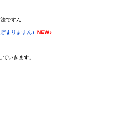
方法ですん。
に貯まりますん）
NEW♪
をしていきます。