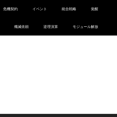
危機契約
イベント
統合戦略
覚醒
殲滅依頼
逆理演算
モジュール解放