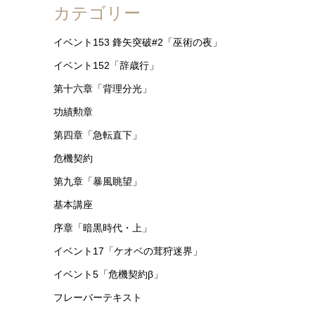
カテゴリー
イベント153 鋒矢突破#2「巫術の夜」
イベント152「辞歳行」
第十六章「背理分光」
功績勲章
第四章「急転直下」
危機契約
第九章「暴風眺望」
基本講座
序章「暗黒時代・上」
イベント17「ケオベの茸狩迷界」
イベント5「危機契約β」
フレーバーテキスト