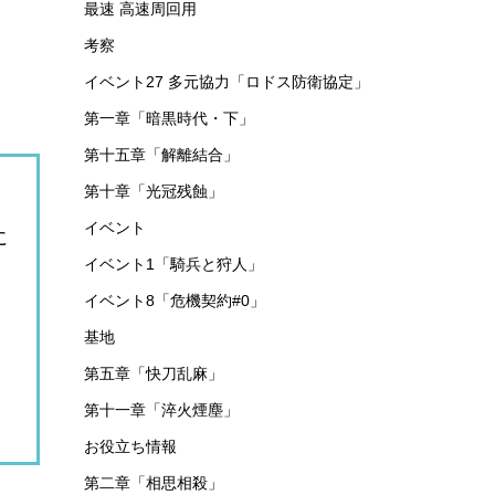
最速 高速周回用
考察
イベント27 多元協力「ロドス防衛協定」
第一章「暗黒時代・下」
第十五章「解離結合」
第十章「光冠残蝕」
イベント
に
イベント1「騎兵と狩人」
イベント8「危機契約#0」
、
基地
第五章「快刀乱麻」
第十一章「淬火煙塵」
お役立ち情報
第二章「相思相殺」