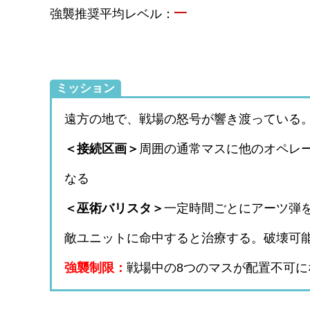
–
強襲推奨平均レベル：
ミッション
遠方の地で、戦場の怒号が響き渡っている
＜接続区画＞
周囲の通常マスに他のオペレ
なる
＜巫術バリスタ＞
一定時間ごとにアーツ弾
敵ユニットに命中すると治療する。破壊可
強襲制限：
戦場中の8つのマスが配置不可に