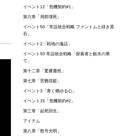
イベント12「危機契約#1」
第六章「局部壊死」
イベント50「常設統合戦略 ファントムと緋き貴
石」
イベント2「戦地の逸話」
イベント93 常設統合戦略「探索者と銀氷の果
て」
第十二章「驚靂蕭然」
第七章「苦難揺籃」
イベント3「青く燃ゆる心」
イベント15「危機契約#2」
第三章「起死回生」
アイテム
第八章「怒号光明」