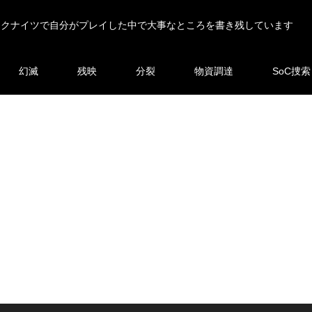
ークナイツで自分がプレイした中で大事なところを書き残しています
幻滅
残映
分裂
物資調達
SoC捜索