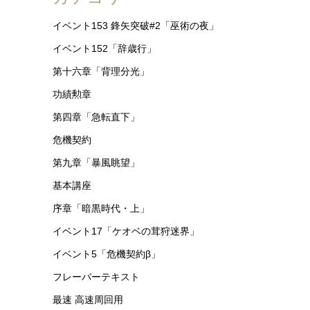
イベント153 鋒矢突破#2「巫術の夜」
イベント152「辞歳行」
第十六章「背理分光」
功績勲章
第四章「急転直下」
危機契約
第九章「暴風眺望」
基本講座
序章「暗黒時代・上」
イベント17「ケオベの茸狩迷界」
イベント5「危機契約β」
フレーバーテキスト
最速 高速周回用