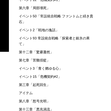
第六章「局部壊死」
イベント50「常設統合戦略 ファントムと緋き貴
石」
イベント2「戦地の逸話」
イベント93 常設統合戦略「探索者と銀氷の果
て」
第十二章「驚靂蕭然」
第七章「苦難揺籃」
イベント3「青く燃ゆる心」
イベント15「危機契約#2」
第三章「起死回生」
アイテム
第八章「怒号光明」
第十三章「悪兆渦流」