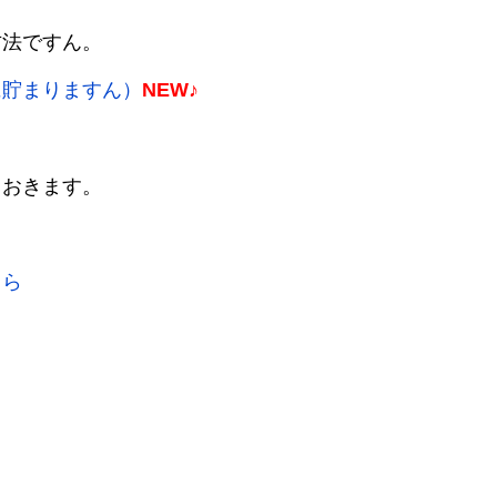
方法ですん。
に貯まりますん）
NEW♪
ておきます。
ちら