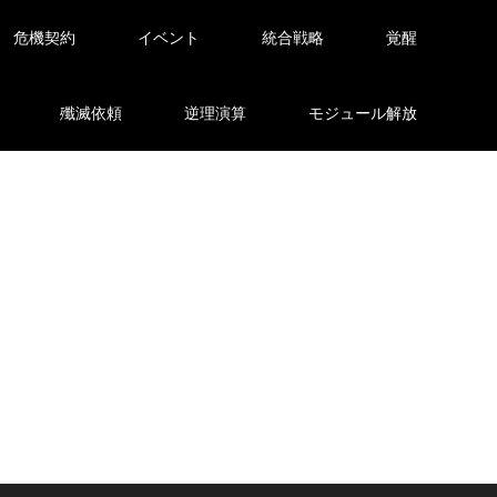
危機契約
イベント
統合戦略
覚醒
殲滅依頼
逆理演算
モジュール解放