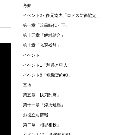
考察
イベント27 多元協力「ロドス防衛協定」
第一章「暗黒時代・下」
第十五章「解離結合」
第十章「光冠残蝕」
イベント
イベント1「騎兵と狩人」
イベント8「危機契約#0」
基地
第五章「快刀乱麻」
第十一章「淬火煙塵」
お役立ち情報
第二章「相思相殺」
イベント12「危機契約#1」