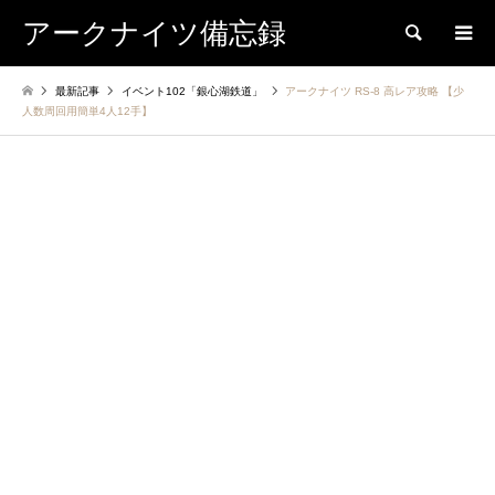
アークナイツ備忘録
検索
最新記事
イベント102「銀心湖鉄道」
アークナイツ RS-8 高レア攻略 【少
人数周回用簡単4人12手】