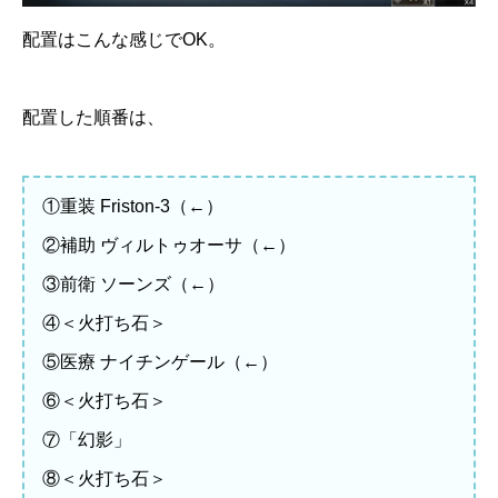
配置はこんな感じでOK。
配置した順番は、
①重装 Friston-3（←）
②補助 ヴィルトゥオーサ（←）
③前衛 ソーンズ（←）
④＜火打ち石＞
⑤医療 ナイチンゲール（←）
⑥＜火打ち石＞
⑦「幻影」
⑧＜火打ち石＞