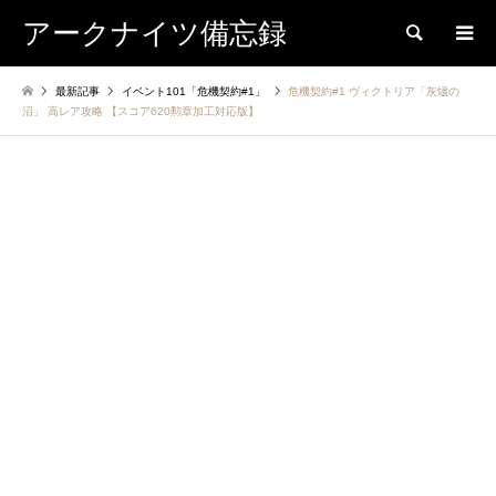
アークナイツ備忘録
検索
最新記事
イベント101「危機契約#1」
危機契約#1 ヴィクトリア「灰燼の
沼」 高レア攻略 【スコア620勲章加工対応版】