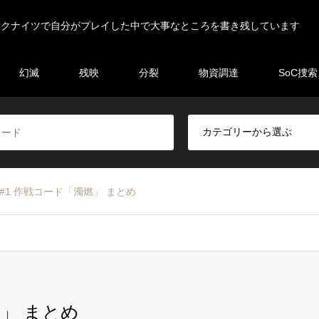
ークナイツで自分がプレイした中で大事なところを書き残しています
幻滅
残映
分裂
物資調達
SoC捜索
#1 作戦コード「濁燃」 まとめ
」 まとめ