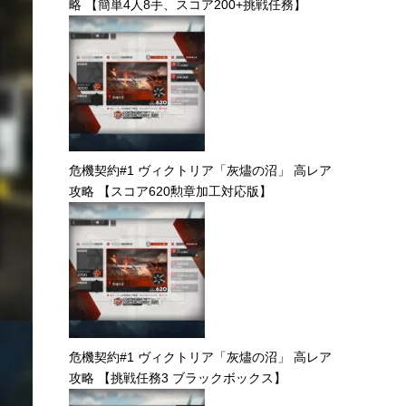
略 【簡単4人8手、スコア200+挑戦任務】
危機契約#1 ヴィクトリア「灰燼の沼」 高レア
攻略 【スコア620勲章加工対応版】
危機契約#1 ヴィクトリア「灰燼の沼」 高レア
攻略 【挑戦任務3 ブラックボックス】