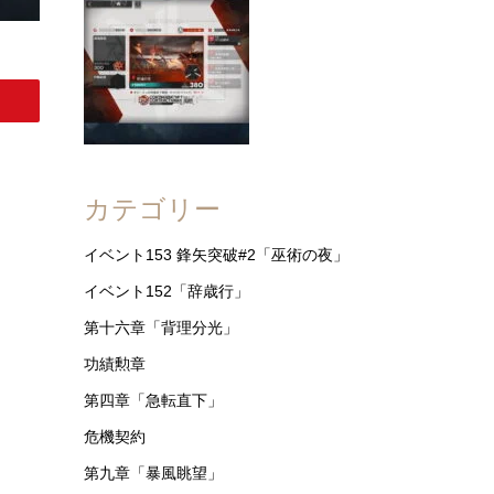
カテゴリー
イベント153 鋒矢突破#2「巫術の夜」
イベント152「辞歳行」
第十六章「背理分光」
功績勲章
第四章「急転直下」
危機契約
第九章「暴風眺望」