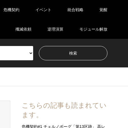
危機契約
イベント
統合戦略
覚醒
殲滅依頼
逆理演算
モジュール解放
こちらの記事も読まれてい
ます。
危機契約#1 チェルノボーグ「第13区跡」 高レ