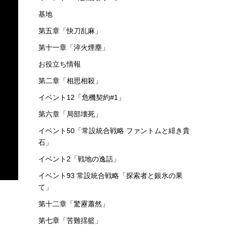
基地
第五章「快刀乱麻」
第十一章「淬火煙塵」
お役立ち情報
第二章「相思相殺」
イベント12「危機契約#1」
第六章「局部壊死」
イベント50「常設統合戦略 ファントムと緋き貴
石」
イベント2「戦地の逸話」
イベント93 常設統合戦略「探索者と銀氷の果
て」
。
第十二章「驚靂蕭然」
第七章「苦難揺籃」