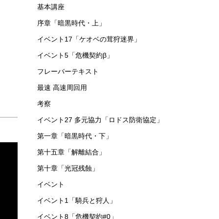
基本講座
序章「暗黒時代・上」
イベント17「ケオベの茸狩迷界」
イベント5「危機契約β」
フレーバーテキスト
最速 高速周回用
考察
イベント27 多元協力「ロドス防衛協定」
第一章「暗黒時代・下」
第十五章「解離結合」
第十章「光冠残蝕」
イベント
イベント1「騎兵と狩人」
イベント8「危機契約#0」