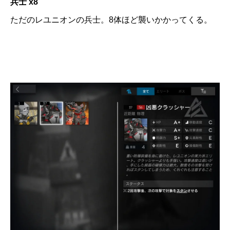
兵士 x8
ただのレユニオンの兵士。8体ほど襲いかかってくる。