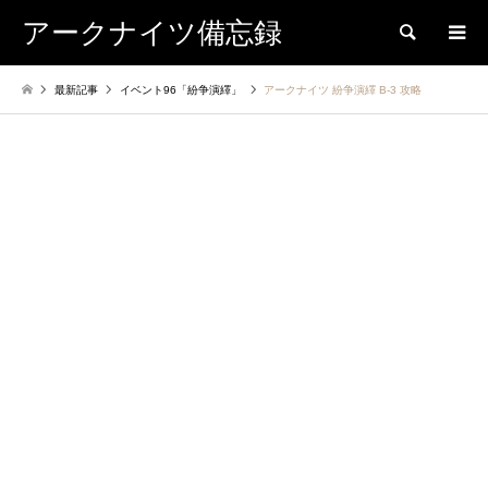
アークナイツ備忘録
検索
最新記事
イベント96「紛争演繹」
アークナイツ 紛争演繹 B-3 攻略