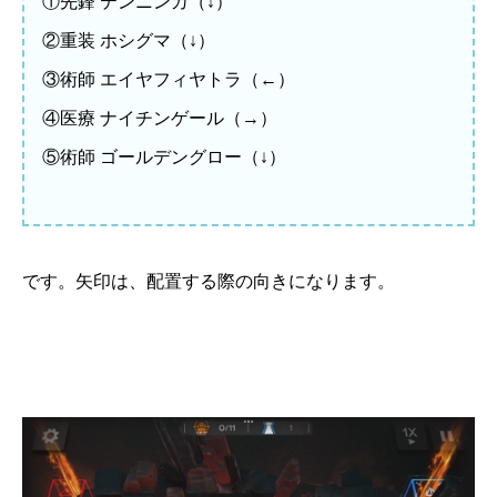
①先鋒 テンニンカ（↓）
②重装 ホシグマ（↓）
③術師 エイヤフィヤトラ（←）
④医療 ナイチンゲール（→）
⑤術師 ゴールデングロー（↓）
です。矢印は、配置する際の向きになります。