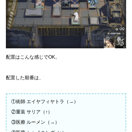
配置はこんな感じでOK。
配置した順番は、
①術師 エイヤフィヤトラ（→）
②重装 サリア（↑）
③医療 ルーメン（→）