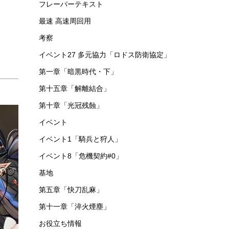
第十六章「背理分光」
功績勲章
第四章「急転直下」
危機契約
第九章「暴風眺望」
基本講座
序章「暗黒時代・上」
イベント17「ケオベの茸狩迷界」
イベント5「危機契約β」
フレーバーテキスト
最速 高速周回用
考察
イベント27 多元協力「ロドス防衛協定」
第一章「暗黒時代・下」