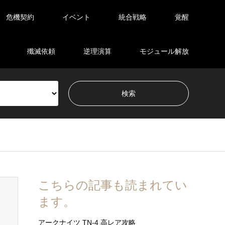
危機契約
イベント
統合戦略
覚醒
殲滅依頼
逆理演算
モジュール解放