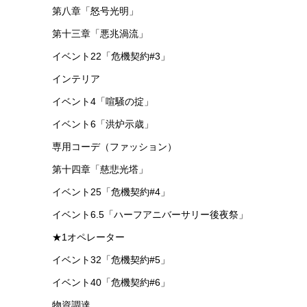
イベント2「戦地の逸話」
イベント93 常設統合戦略「探索者と銀氷の果
て」
第十二章「驚靂蕭然」
第七章「苦難揺籃」
模擬
イベント3「青く燃ゆる心」
イベント15「危機契約#2」
第三章「起死回生」
しょ
アイテム
第八章「怒号光明」
。
第十三章「悪兆渦流」
イベント22「危機契約#3」
インテリア