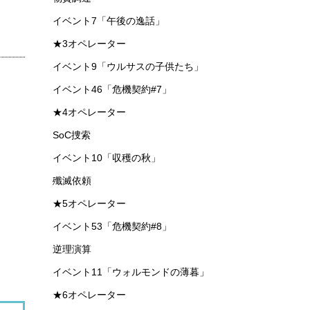
イベント4「喧騒の掟」
イベント6「洪炉示歳」
専用コーデ（ファッション）
第十四章「慈悲光塔」
イベント25「危機契約#4」
イベント6.5「ハーフアニバーサリー後夜祭」
★1オペレーター
イベント32「危機契約#5」
イベント40「危機契約#6」
物資調達
イベント7「午後の逸話」
★3オペレーター
イベント9「ウルサスの子供たち」
イベント46「危機契約#7」