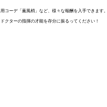
1日からスタート！
の指揮官のために、エンジニアのクロージャが開発した
い敵が多数登場するため、本模擬作戦は困難を極めるで
専用コーデ「薫風梢」など、様々な報酬を入手できます
、ドクターの指揮の才能を存分に振るってください！