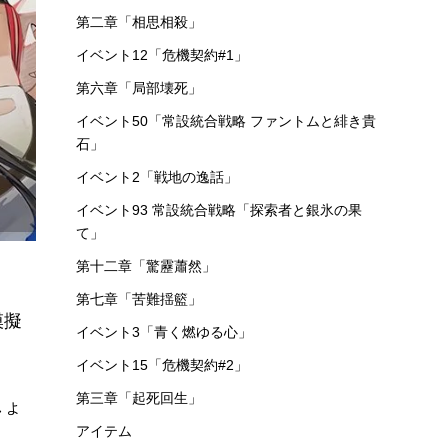
第十五章「解離結合」
第十章「光冠残蝕」
イベント
イベント1「騎兵と狩人」
イベント8「危機契約#0」
基地
第五章「快刀乱麻」
第十一章「淬火煙塵」
お役立ち情報
第二章「相思相殺」
イベント12「危機契約#1」
第六章「局部壊死」
イベント50「常設統合戦略 ファントムと緋き貴
石」