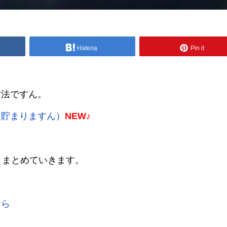
Hatena
Pin it