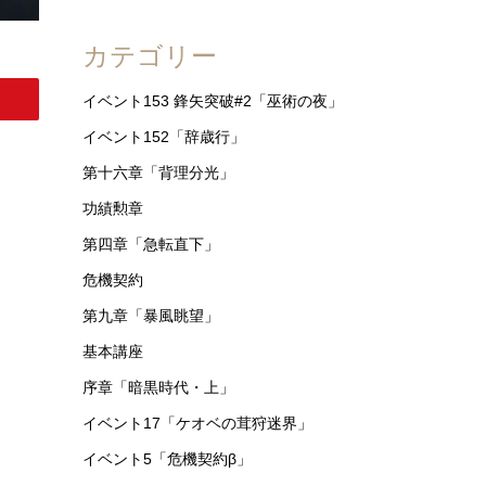
アークナイツ 「導灯の試練#2」 まとめ
カテゴリー
イベント153 鋒矢突破#2「巫術の夜」
イベント152「辞歳行」