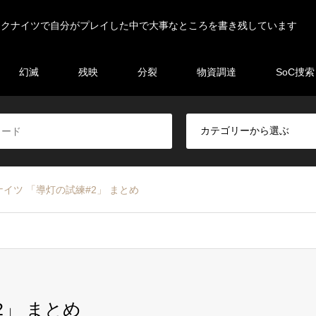
ークナイツで自分がプレイした中で大事なところを書き残しています
幻滅
残映
分裂
物資調達
SoC捜索