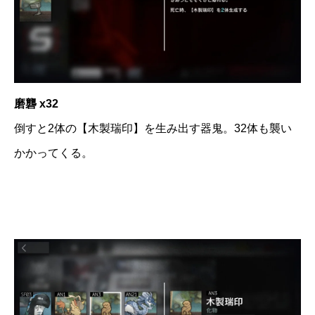
磨礱 x32
倒すと2体の【木製瑞印】を生み出す器鬼。32体も襲い
かかってくる。