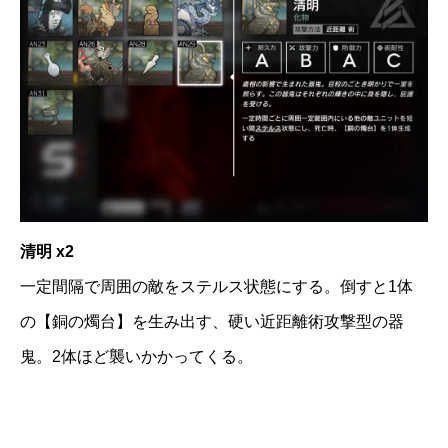
清明 x2
一定間隔で周囲の敵をステルス状態にする。倒すと1体
の【銅の燭台】を生み出す、硬い近距離術攻撃型の器
鬼。2体ほど襲いかかってくる。