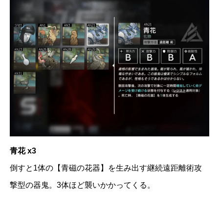
青花 x3
倒すと1体の【青磁の花器】を生み出す継続遠距離術攻
撃型の器鬼。3体ほど襲いかかってくる。