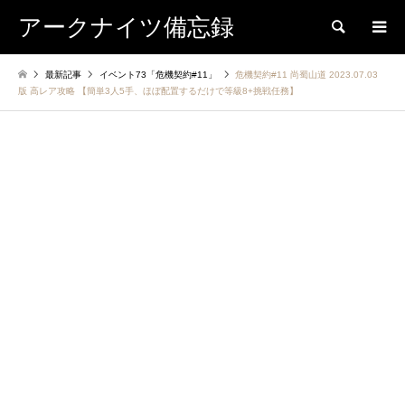
アークナイツ備忘録
検索
最新記事
イベント73「危機契約#11」
危機契約#11 尚蜀山道 2023.07.03
版 高レア攻略 【簡単3人5手、ほぼ配置するだけで等級8+挑戦任務】