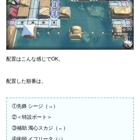
配置はこんな感じでOK。
配置した順番は、
①先鋒 シージ（→）
②＜特設ボート＞
③補助 濁心スカジ（←）
④術師 イフリータ（↓）