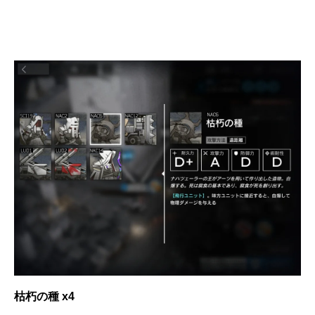
枯朽の種 x4