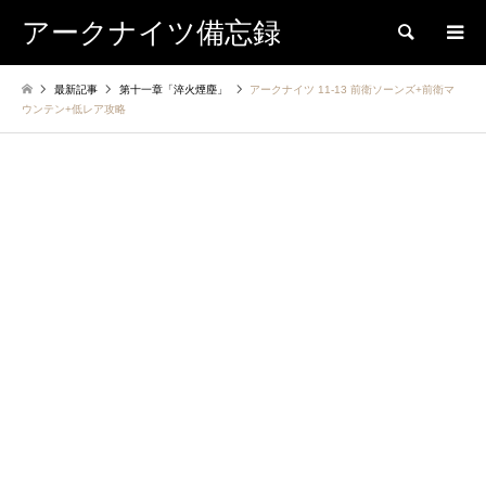
アークナイツ備忘録
検索
最新記事
第十一章「淬火煙塵」
アークナイツ 11-13 前衛ソーンズ+前衛マ
ウンテン+低レア攻略