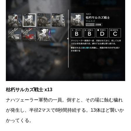
枯朽サルカズ戦士 x13
ナハツェーラー軍勢の一員。倒すと、その場に蝕む穢れ
が発生し、半径2マスで8秒間持続する。13体ほど襲いか
かってくる。