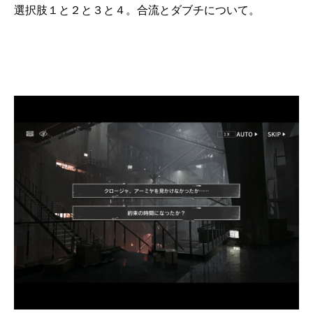
選択肢１と２と３と４。合流とダブチについて。