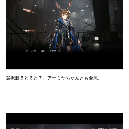
選択肢５と６と７。アーミヤちゃんとも合流。