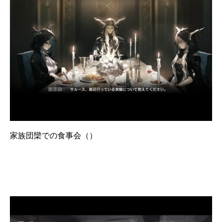
家族団欒での食事会（）