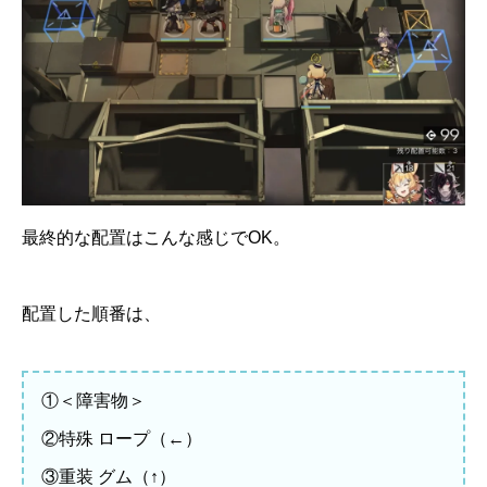
最終的な配置はこんな感じでOK。
配置した順番は、
①＜障害物＞
②特殊 ロープ（←）
③重装 グム（↑）