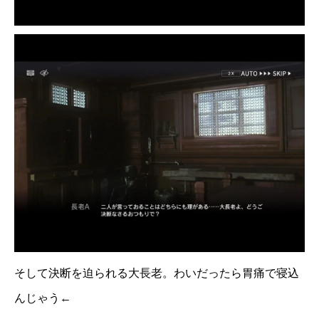
そして決断を迫られる大長老。わいだったら胃痛で寝込
んじゃう←