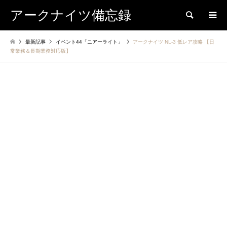
アークナイツ備忘録
検索
最新記事
イベント44「ニアーライト」
アークナイツ NL-3 低レア攻略 【日
常業務＆長期業務対応版】