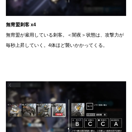
無冑盟刺客 x4
無冑盟が雇用している刺客。＜闇夜＞状態は、攻撃力が
毎秒上昇していく。4体ほど襲いかかってくる。