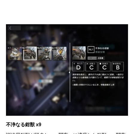
不浄なる鉗獣 x9