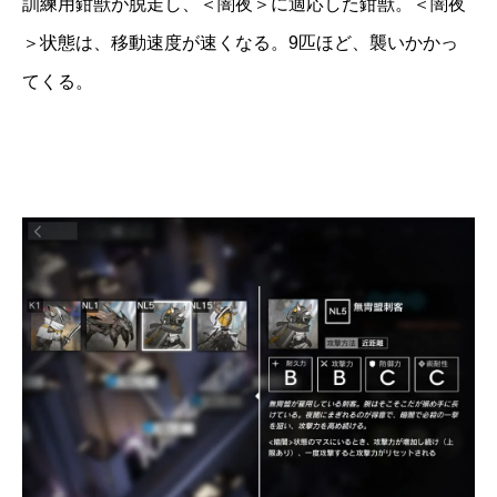
訓練用鉗獣が脱走し、＜闇夜＞に適応した鉗獣。＜闇夜
＞状態は、移動速度が速くなる。9匹ほど、襲いかかっ
てくる。