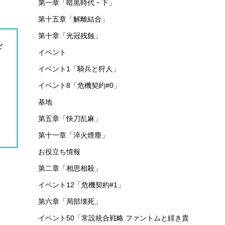
第一章「暗黒時代・下」
第十五章「解離結合」
第十章「光冠残蝕」
を
イベント
イベント1「騎兵と狩人」
イベント8「危機契約#0」
基地
第五章「快刀乱麻」
第十一章「淬火煙塵」
お役立ち情報
第二章「相思相殺」
イベント12「危機契約#1」
第六章「局部壊死」
イベント50「常設統合戦略 ファントムと緋き貴