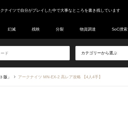
ークナイツで自分がプレイした中で大事なところを書き残しています
幻滅
残映
分裂
物資調達
SoC捜索
イト版」
アークナイツ MN-EX-2 高レア攻略 【4人4手】