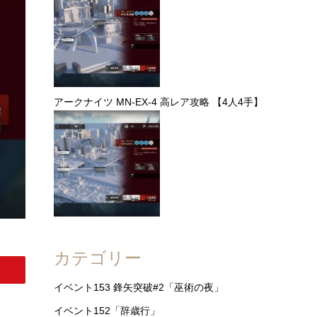
アークナイツ MN-EX-4 高レア攻略 【4人4手】
カテゴリー
イベント153 鋒矢突破#2「巫術の夜」
イベント152「辞歳行」