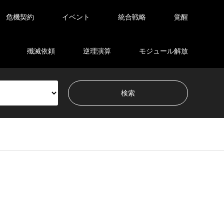
危機契約
イベント
統合戦略
覚醒
殲滅依頼
逆理演算
モジュール解放