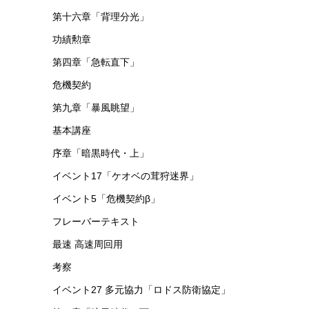
第十六章「背理分光」
功績勲章
第四章「急転直下」
危機契約
第九章「暴風眺望」
基本講座
序章「暗黒時代・上」
イベント17「ケオベの茸狩迷界」
イベント5「危機契約β」
フレーバーテキスト
最速 高速周回用
考察
イベント27 多元協力「ロドス防衛協定」