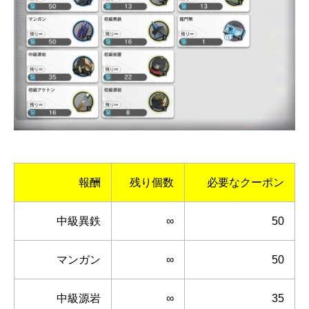
報酬
残り個数
必要なクーポン
中級異鉄
∞
50
マンガン
∞
50
中級源岩
∞
35