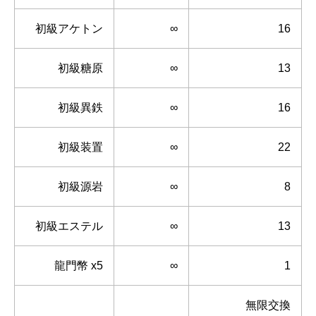
初級アケトン
∞
16
初級糖原
∞
13
初級異鉄
∞
16
初級装置
∞
22
初級源岩
∞
8
初級エステル
∞
13
龍門幣 x5
∞
1
無限交換