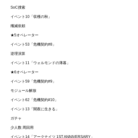
SoC捜索
イベント10「収穫の秋」
殲滅依頼
★5オペレーター
イベント53「危機契約#8」
逆理演算
イベント11「ウォルモンドの薄暮」
★6オペレーター
イベント59「危機契約#9」
モジュール解放
イベント62「危機契約#10」
イベント13「闇夜に生きる」
ガチャ
少人数 周回用
イベント14「アークナイツ 1ST ANNIVERSARY」