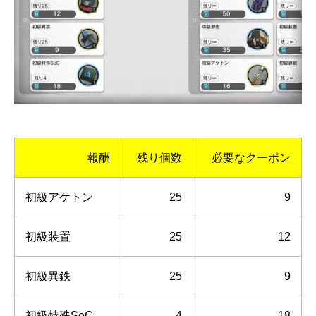
報酬
残り個数
必要なクーポン
初級アケトン
25
9
初級装置
25
12
初級異鉄
25
9
初級特殊SoC
4
18