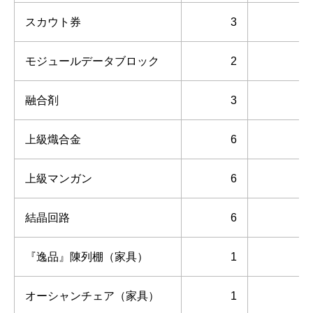
スカウト券
3
モジュールデータブロック
2
融合剤
3
上級熾合金
6
上級マンガン
6
結晶回路
6
『逸品』陳列棚（家具）
1
オーシャンチェア（家具）
1