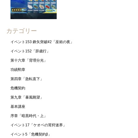
カテゴリー
イベント153 鋒矢突破#2「巫術の夜」
イベント152「辞歳行」
第十六章「背理分光」
功績勲章
第四章「急転直下」
危機契約
第九章「暴風眺望」
基本講座
序章「暗黒時代・上」
イベント17「ケオベの茸狩迷界」
イベント5「危機契約β」