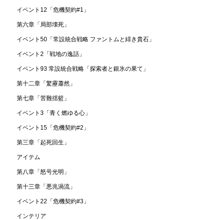
イベント12「危機契約#1」
第六章「局部壊死」
イベント50「常設統合戦略 ファントムと緋き貴石」
イベント2「戦地の逸話」
イベント93 常設統合戦略「探索者と銀氷の果て」
第十二章「驚靂蕭然」
第七章「苦難揺籃」
イベント3「青く燃ゆる心」
イベント15「危機契約#2」
第三章「起死回生」
アイテム
第八章「怒号光明」
第十三章「悪兆渦流」
イベント22「危機契約#3」
インテリア