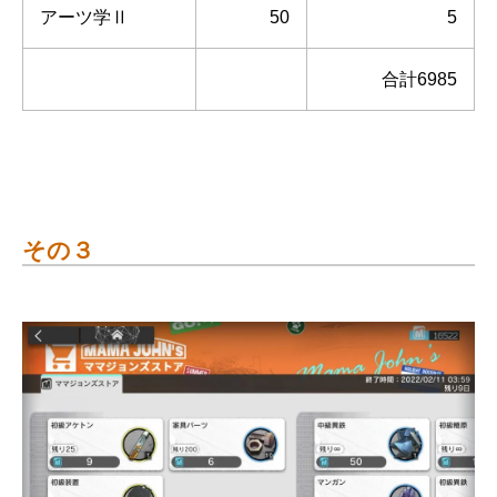
アーツ学Ⅱ
50
5
合計6985
その３