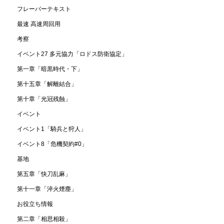
フレーバーテキスト
最速 高速周回用
考察
イベント27 多元協力「ロドス防衛協定」
第一章「暗黒時代・下」
第十五章「解離結合」
第十章「光冠残蝕」
イベント
イベント1「騎兵と狩人」
イベント8「危機契約#0」
基地
第五章「快刀乱麻」
第十一章「淬火煙塵」
お役立ち情報
第二章「相思相殺」