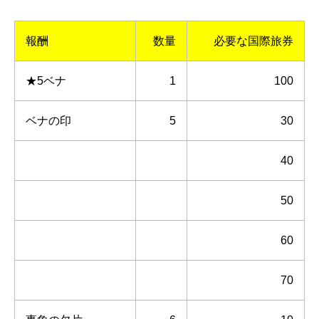
報酬
数量
必要な国際旅券
★5ベナ
1
100
ベナの印
5
30
40
50
60
70