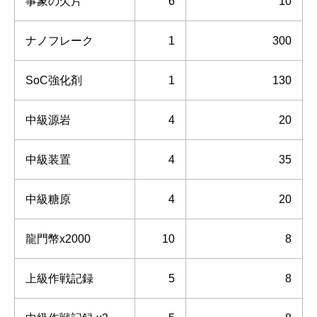
事象の欠片
6
10
ナノフレーク
1
300
SoC強化剤
1
130
中級源岩
4
20
中級装置
4
35
中級糖原
4
20
龍門幣x2000
10
8
上級作戦記録
5
8