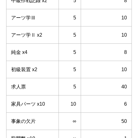
中級作戦記録 x2
5
8
アーツ学Ⅲ
5
10
アーツ学Ⅱ x2
5
10
純金 x4
5
8
初級装置 x2
5
10
求人票
5
40
家具パーツ x10
10
6
事象の欠片
∞
50