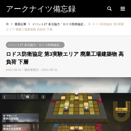
アークナイツ備忘録
検索
最新記事
イベント27 多元協力「ロドス防衛協定」
ロドス防衛協定 第3実験
エリア 廃棄工場建築物 高負荷 下層
イベント27 多元協力「ロドス防衛協定」
ロドス防衛協定 第3実験エリア 廃棄工場建築物 高
負荷 下層
2021.08.31 / 最終更新日：2021.08.31