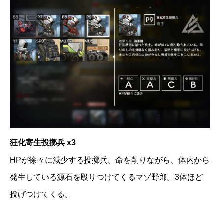
狂化寄生投擲兵 x3
HPが徐々に減少する投擲兵。命を削りながら、体内から
発生している源石を殴りつけてくるマゾ野郎。3体ほど
投げつけてくる。