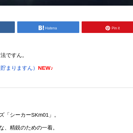
Hatena
Pin it
方法ですん。
に貯まりますん）
NEW♪
ーズ「シーカーSKm01」。
な、精鋭のための一着。