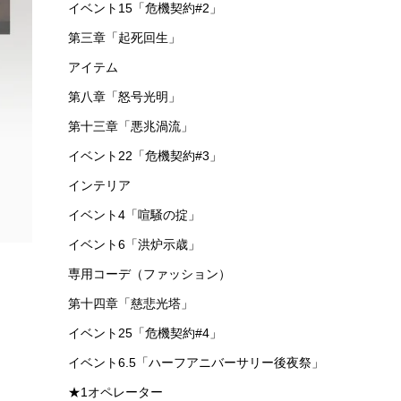
イベント15「危機契約#2」
第三章「起死回生」
アイテム
第八章「怒号光明」
第十三章「悪兆渦流」
イベント22「危機契約#3」
インテリア
イベント4「喧騒の掟」
イベント6「洪炉示歳」
専用コーデ（ファッション）
第十四章「慈悲光塔」
イベント25「危機契約#4」
イベント6.5「ハーフアニバーサリー後夜祭」
★1オペレーター