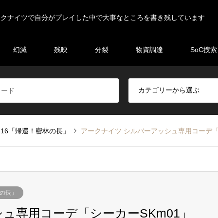
ークナイツで自分がプレイした中で大事なところを書き残しています
幻滅
残映
分裂
物資調達
SoC捜索
16「帰還！密林の長」
アークナイツ シルバーアッシュ専用コーデ「
林の長」
ュ専用コーデ「シーカーSKm01」