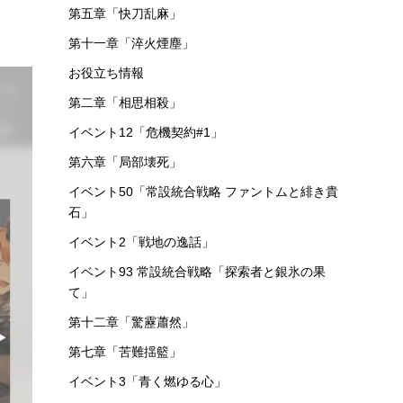
第五章「快刀乱麻」
第十一章「淬火煙塵」
お役立ち情報
第二章「相思相殺」
イベント12「危機契約#1」
第六章「局部壊死」
イベント50「常設統合戦略 ファントムと緋き貴
石」
イベント2「戦地の逸話」
イベント93 常設統合戦略「探索者と銀氷の果
て」
第十二章「驚靂蕭然」
第七章「苦難揺籃」
イベント3「青く燃ゆる心」