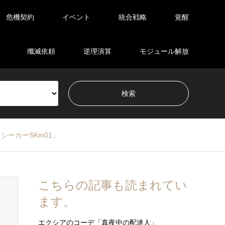
危機契約
イベント
統合戦略
覚醒
殲滅依頼
逆理演算
モジュール解放
シーカーSKm01」
こちらの記事も読まれてい
ます。
エクシアのコーデ「真夜中の配達人」