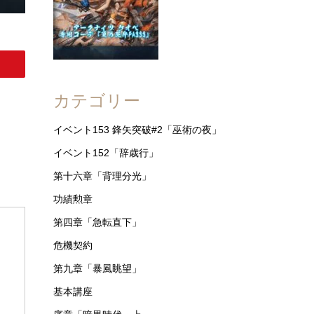
カテゴリー
イベント153 鋒矢突破#2「巫術の夜」
イベント152「辞歳行」
第十六章「背理分光」
功績勲章
第四章「急転直下」
危機契約
第九章「暴風眺望」
基本講座