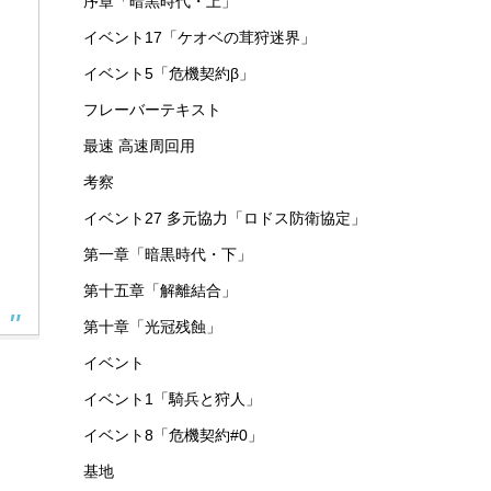
序章「暗黒時代・上」
イベント17「ケオベの茸狩迷界」
イベント5「危機契約β」
フレーバーテキスト
最速 高速周回用
考察
イベント27 多元協力「ロドス防衛協定」
第一章「暗黒時代・下」
第十五章「解離結合」
第十章「光冠残蝕」
イベント
イベント1「騎兵と狩人」
イベント8「危機契約#0」
基地