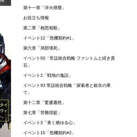
第十一章「淬火煙塵」
お役立ち情報
第二章「相思相殺」
イベント12「危機契約#1」
第六章「局部壊死」
イベント50「常設統合戦略 ファントムと緋き貴
石」
イベント2「戦地の逸話」
イベント93 常設統合戦略「探索者と銀氷の果
て」
第十二章「驚靂蕭然」
第七章「苦難揺籃」
イベント3「青く燃ゆる心」
イベント15「危機契約#2」