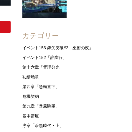
カテゴリー
イベント153 鋒矢突破#2「巫術の夜」
イベント152「辞歳行」
第十六章「背理分光」
功績勲章
第四章「急転直下」
危機契約
第九章「暴風眺望」
基本講座
序章「暗黒時代・上」