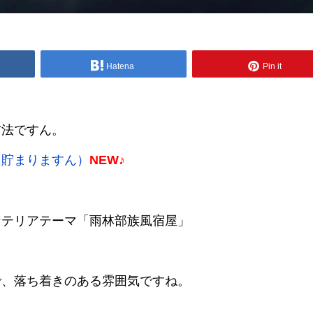
Hatena
Pin it
方法ですん。
に貯まりますん）
NEW♪
ンテリアテーマ「雨林部族風宿屋」
で、落ち着きのある雰囲気ですね。