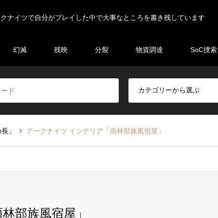
ークナイツで自分がプレイした中で大事なところを書き残しています
幻滅
残映
分裂
物資調達
SoC捜索
の長」
アークナイツ インテリア「雨林部族風宿屋」
雨林部族風宿屋」