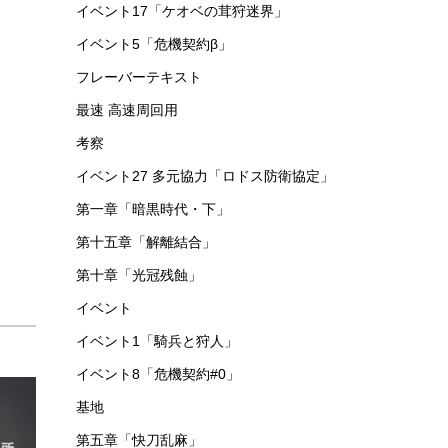
イベント17「ケオベの茸狩迷界」
イベント5「危機契約β」
フレーバーテキスト
最速 高速周回用
考察
イベント27 多元協力「ロドス防衛協定」
第一章「暗黒時代・下」
第十五章「解離結合」
第十章「光冠残蝕」
イベント
イベント1「騎兵と狩人」
イベント8「危機契約#0」
基地
第五章「快刀乱麻」