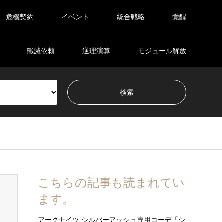
危機契約
イベント
統合戦略
覚醒
殲滅依頼
逆理演算
モジュール解放
こちらの記事も読まれてい
ます。
アークナイツ シルバーアッシュ専用コーデ「シ