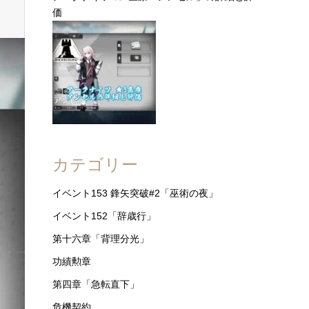
価
カテゴリー
イベント153 鋒矢突破#2「巫術の夜」
イベント152「辞歳行」
第十六章「背理分光」
功績勲章
第四章「急転直下」
危機契約