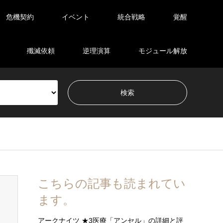
危機契約
イベント
統合戦略
覚醒
殲滅依頼
逆理演算
モジュール解放
こちらの記事も読まれてい
ます。
アークナイツ ★3医療「アンセル」の詳細と評