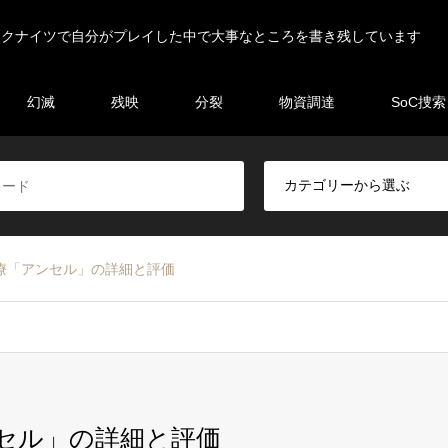
ークナイツで自分がプレイした中で大事なところを書き残しています
幻滅
残映
分裂
物資調達
SoC捜索
医療「アンセル」の詳細と評価
ンセル」の詳細と評価