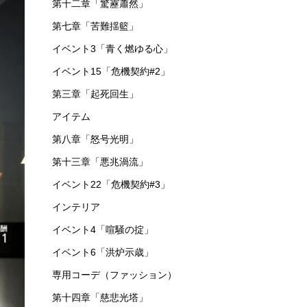
第十二章「驚靂蕭然」
第七章「苦難揺籃」
イベント3「青く燃ゆる心」
イベント15「危機契約#2」
第三章「起死回生」
アイテム
第八章「怒号光明」
第十三章「悪兆渦流」
イベント22「危機契約#3」
インテリア
イベント4「喧騒の掟」
イベント6「洪炉示歳」
専用コーデ（ファッション）
第十四章「慈悲光塔」