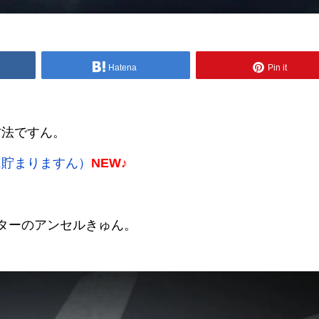
Hatena
Pin it
方法ですん。
に貯まりますん）
NEW♪
ーターのアンセルきゅん。