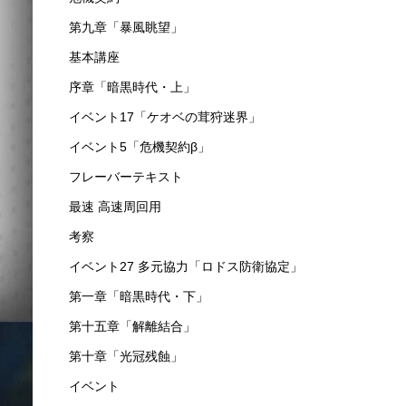
第九章「暴風眺望」
基本講座
序章「暗黒時代・上」
イベント17「ケオベの茸狩迷界」
イベント5「危機契約β」
フレーバーテキスト
最速 高速周回用
考察
イベント27 多元協力「ロドス防衛協定」
第一章「暗黒時代・下」
第十五章「解離結合」
第十章「光冠残蝕」
イベント