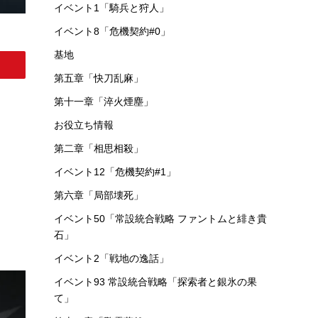
イベント1「騎兵と狩人」
イベント8「危機契約#0」
基地
第五章「快刀乱麻」
第十一章「淬火煙塵」
お役立ち情報
第二章「相思相殺」
イベント12「危機契約#1」
第六章「局部壊死」
イベント50「常設統合戦略 ファントムと緋き貴
石」
イベント2「戦地の逸話」
イベント93 常設統合戦略「探索者と銀氷の果
て」