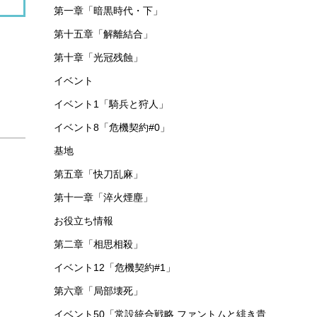
第一章「暗黒時代・下」
第十五章「解離結合」
第十章「光冠残蝕」
イベント
イベント1「騎兵と狩人」
イベント8「危機契約#0」
基地
第五章「快刀乱麻」
第十一章「淬火煙塵」
お役立ち情報
第二章「相思相殺」
イベント12「危機契約#1」
第六章「局部壊死」
イベント50「常設統合戦略 ファントムと緋き貴