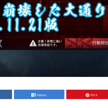
Hatena
Pin it