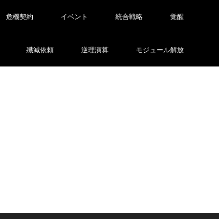
危機契約
イベント
統合戦略
覚醒
殲滅依頼
逆理演算
モジュール解放