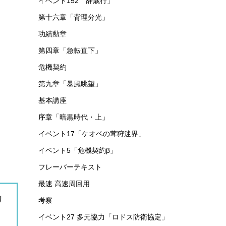
イベント152「辞歳行」
第十六章「背理分光」
功績勲章
第四章「急転直下」
危機契約
第九章「暴風眺望」
基本講座
序章「暗黒時代・上」
イベント17「ケオベの茸狩迷界」
イベント5「危機契約β」
フレーバーテキスト
最速 高速周回用
リ
考察
イベント27 多元協力「ロドス防衛協定」