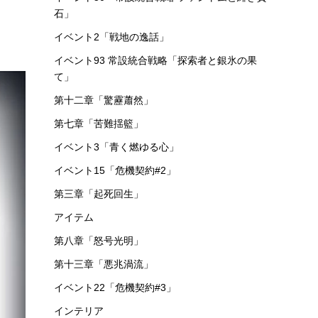
石」
イベント2「戦地の逸話」
イベント93 常設統合戦略「探索者と銀氷の果
て」
第十二章「驚靂蕭然」
第七章「苦難揺籃」
イベント3「青く燃ゆる心」
イベント15「危機契約#2」
第三章「起死回生」
アイテム
第八章「怒号光明」
第十三章「悪兆渦流」
イベント22「危機契約#3」
インテリア