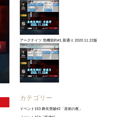
アークナイツ 危機契約#1 新通り 2020.11.22版
カテゴリー
イベント153 鋒矢突破#2「巫術の夜」