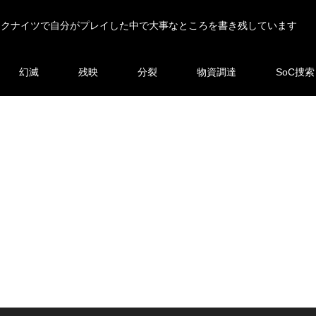
ークナイツで自分がプレイした中で大事なところを書き残しています
幻滅
残映
分裂
物資調達
SoC捜索