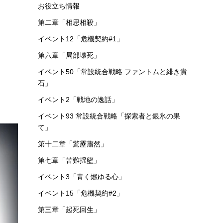
お役立ち情報
第二章「相思相殺」
イベント12「危機契約#1」
第六章「局部壊死」
イベント50「常設統合戦略 ファントムと緋き貴
石」
イベント2「戦地の逸話」
イベント93 常設統合戦略「探索者と銀氷の果
て」
第十二章「驚靂蕭然」
第七章「苦難揺籃」
イベント3「青く燃ゆる心」
イベント15「危機契約#2」
第三章「起死回生」