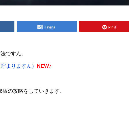
Hatena
Pin it
方法ですん。
に貯まりますん）
NEW♪
.16版の攻略をしていきます。