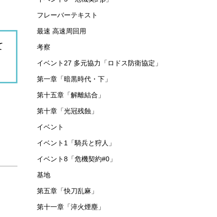
フレーバーテキスト
最速 高速周回用
て
考察
イベント27 多元協力「ロドス防衛協定」
第一章「暗黒時代・下」
第十五章「解離結合」
第十章「光冠残蝕」
イベント
イベント1「騎兵と狩人」
イベント8「危機契約#0」
基地
第五章「快刀乱麻」
第十一章「淬火煙塵」