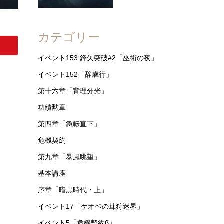
カテゴリー
イベント153 鋒矢突破#2「巫術の夜」
イベント152「辞歳行」
第十六章「背理分光」
功績勲章
第四章「急転直下」
危機契約
第九章「暴風眺望」
基本講座
序章「暗黒時代・上」
イベント17「ケオベの茸狩迷界」
イベント5「危機契約β」