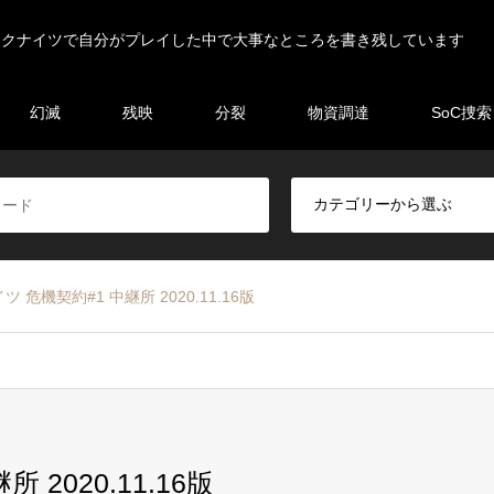
ークナイツで自分がプレイした中で大事なところを書き残しています
幻滅
残映
分裂
物資調達
SoC捜索
 危機契約#1 中継所 2020.11.16版
2020.11.16版