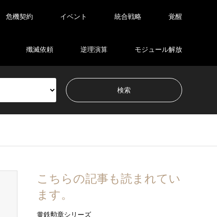
危機契約
イベント
統合戦略
覚醒
殲滅依頼
逆理演算
モジュール解放
こちらの記事も読まれてい
ます。
黄鉄勲章シリーズ