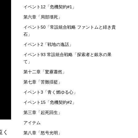
イベント12「危機契約#1」
第六章「局部壊死」
イベント50「常設統合戦略 ファントムと緋き貴
石」
イベント2「戦地の逸話」
イベント93 常設統合戦略「探索者と銀氷の果
て」
第十二章「驚靂蕭然」
第七章「苦難揺籃」
イベント3「青く燃ゆる心」
イベント15「危機契約#2」
第三章「起死回生」
アイテム
覧く
第八章「怒号光明」