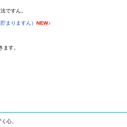
方法ですん。
に貯まりますん）
NEW♪
いきます。
ずく心。