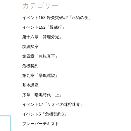
カテゴリー
イベント153 鋒矢突破#2「巫術の夜」
イベント152「辞歳行」
第十六章「背理分光」
功績勲章
第四章「急転直下」
危機契約
第九章「暴風眺望」
基本講座
序章「暗黒時代・上」
イベント17「ケオベの茸狩迷界」
イベント5「危機契約β」
フレーバーテキスト