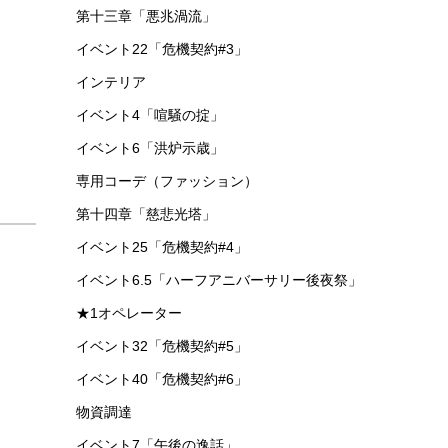
第十三章「悪兆渦流」
イベント22「危機契約#3」
インテリア
イベント4「喧騒の掟」
イベント6「洪炉示歳」
専用コーデ（ファッション）
第十四章「慈悲光塔」
イベント25「危機契約#4」
イベント6.5「ハーフアニバーサリー後夜祭」
★1オペレーター
イベント32「危機契約#5」
イベント40「危機契約#6」
物資調達
イベント7「午後の逸話」