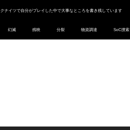
ークナイツで自分がプレイした中で大事なところを書き残しています
幻滅
残映
分裂
物資調達
SoC捜索