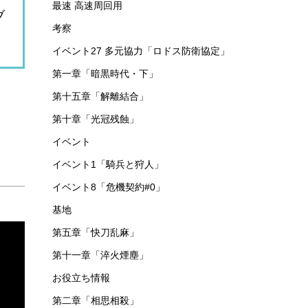
最速 高速周回用
ブ
考察
イベント27 多元協力「ロドス防衛協定」
第一章「暗黒時代・下」
第十五章「解離結合」
第十章「光冠残蝕」
イベント
イベント1「騎兵と狩人」
イベント8「危機契約#0」
基地
第五章「快刀乱麻」
第十一章「淬火煙塵」
お役立ち情報
第二章「相思相殺」