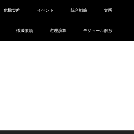
危機契約
イベント
統合戦略
覚醒
殲滅依頼
逆理演算
モジュール解放